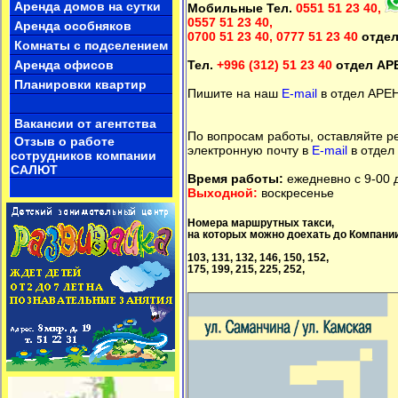
Аренда домов на сутки
Мобильные Тел.
0551 51 23 40,
квартиру на длительный срок до 300$
0557 51 23 40,
Аренда особняков
0700 51 23 40, 0777 51 23 40
отде
Комнаты с подселением
Тел.
+996 (312) 51 23 40
отдел А
Аренда офисов
Планировки квартир
Пишите на наш
E-mail
в отдел АРЕ
Вакансии от агентства
По вопросам работы, оставляйте 
Отзыв о работе
электронную почту в
E-mail
в отдел
сотрудников компании
САЛЮТ
Время работы:
ежедневно с 9-00 
Выходной:
воскресенье
Номера маршрутных такси,
на которых можно доехать до Компан
103, 131, 132, 146, 150, 152,
175, 199, 215, 225, 252,