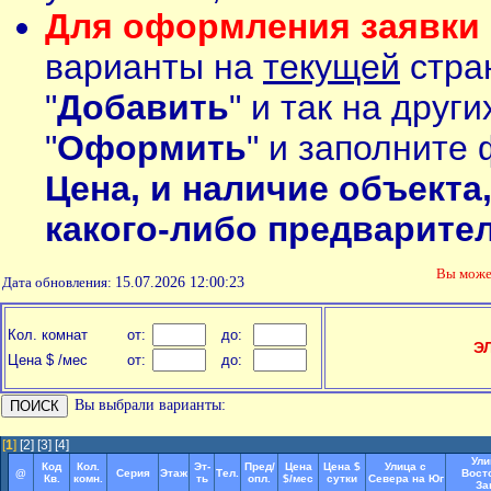
Для оформления заявки 
варианты на
текущей
стран
"
Добавить
" и так на друг
"
Оформить
" и заполните 
Цена, и наличие объекта
какого-либо предварите
Вы мож
Дата обновления:
15.07.2026 12:00:23
Кол. комнат
от:
до:
Э
Цена $ /мес
от:
до:
Вы выбрали варианты:
[
1
]
[2]
[3]
[4]
Ули
Код
Кол.
Эт-
Пред/
Цена
Цена $
Улица с
@
Серия
Этаж
Тел.
Вост
Кв.
комн.
ть
опл.
$/мес
сутки
Севера на Юг
За