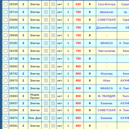
26546
2
Элитка
нет
1
630
0
Сухэ-Батора
Суер
26710
2
Элитка
нет
1
700
0
Шевченко
пр.
25666
2
Элитка
нет
1
700
0
СОВЕТСКАЯ
Скр
26315
2
Элитка
нет
1
700
0
Душанбинская
А
26646
3
Элитка
нет
1
700
0
-
25281
3
Элитка
нет
1
700
0
МАНАСА
А. Ток
26156
2
Элитка
нет
1
750
0
Уметалиева
Кие
26736
3
Элитка
нет
1
750
0
-
26692
2
Элитка
нет
1
800
0
-
26742
2
Элитка
нет
1
800
0
Исанова
Кие
26670
2
Элитка
нет
1
800
0
Абая
АХУН
26578
2
Элитка
нет
1
800
0
МАНАСА
А. Ток
Индив.
26683
3
нет
1
800
0
М. ГВАРДИЯ
Токт
Проект
26657
2
Элитка
нет
1
850
0
Бакаева
АХУН
20284
2
Элитка
нет
1
850
0
СОВЕТСКАЯ
А. Ток
26672
3
Нов. Дом
нет
1
850
0
Бакаева
АХУН
26591
2
Элитка
нет
1
890
0
-