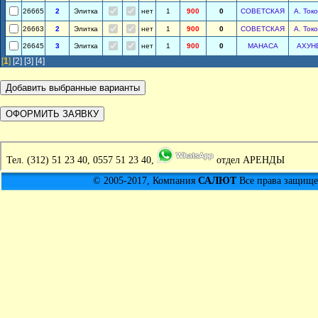
26665
2
Элитка
нет
1
900
0
СОВЕТСКАЯ
А. Ток
26663
2
Элитка
нет
1
900
0
СОВЕТСКАЯ
А. Ток
26645
3
Элитка
нет
1
900
0
МАНАСА
АХУН
[
1
]
[2]
[3]
[4]
Тел.
(312) 51 23 40, 0557 51 23 40,
отдел АРЕНДЫ
© 2005-2017, Компания
САЛЮТ
Все права защищен