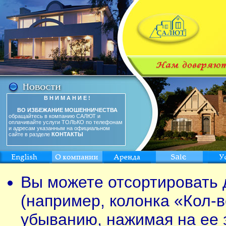
В Н И М А Н И Е !
ВО ИЗБЕЖАНИЕ МОШЕННИЧЕСТВА
обращайтесь в компанию САЛЮТ и
оплачивайте услуги ТОЛЬКО по телефонам
и адресам указанным на официальном
сайте в разделе
КОНТАКТЫ
Вы можете отсортировать 
(например, колонка «Кол-в
убыванию, нажимая на ее 