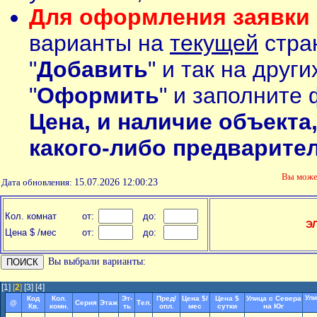
Для оформления заявки 
варианты на
текущей
стран
"
Добавить
" и так на друг
"
Оформить
" и заполните 
Цена, и наличие объекта
какого-либо предварите
Вы мож
Дата обновления:
15.07.2026 12:00:23
Кол. комнат
от:
до:
Э
Цена $ /мес
от:
до:
Вы выбрали варианты:
[1]
[
2
]
[3]
[4]
Ули
Код
Кол.
Эт-
Пред/
Цена $/
Цена $
Улица с Севера
@
Серия
Этаж
Тел.
Кв.
комн.
ть
опл.
мес
сутки
на Юг