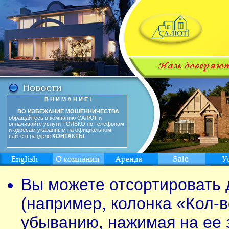
В Н И М А Н И Е !
ВО ИЗБЕЖАНИЕ МОШЕННИЧЕСТВА
обращайтесь в компанию САЛЮТ и
оплачивайте услуги ТОЛЬКО по телефонам
и адресам указанным на официальном
сайте в разделе
КОНТАКТЫ
Вы можете отсортировать 
(например, колонка «Кол-в
убыванию, нажимая на ее 