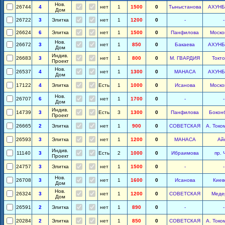
Нов.
26744
4
нет
1
1500
0
Тыныстанова
АХУН
Дом
26722
3
Элитка
нет
1
1200
0
-
-
26624
6
Элитка
нет
1
1500
0
Панфилова
Моско
Нов.
26672
3
нет
1
850
0
Бакаева
АХУН
Дом
Индив.
26683
3
нет
1
800
0
М. ГВАРДИЯ
Токто
Проект
Нов.
26537
4
нет
1
1300
0
МАНАСА
АХУН
Дом
17122
4
Элитка
Есть
1
1000
0
Исанова
Моско
Нов.
26707
6
нет
1
1700
0
-
-
Дом
Индив.
14739
3
Есть
3
1300
0
Панфилова
Бокон
Проект
26665
2
Элитка
нет
1
900
0
СОВЕТСКАЯ
А. Токо
26593
3
Элитка
нет
1
1200
0
МАНАСА
Ай
Индив.
11140
3
Есть
2
1000
0
Ибраимова
пр. 
Проект
24757
3
Элитка
нет
1
1500
0
-
-
Нов.
26708
3
нет
1
1600
0
Исанова
Киев
Дом
Нов.
26324
3
нет
1
1200
0
СОВЕТСКАЯ
Меде
Дом
26591
2
Элитка
нет
1
890
0
-
-
20284
2
Элитка
нет
1
850
0
СОВЕТСКАЯ
А. Токо