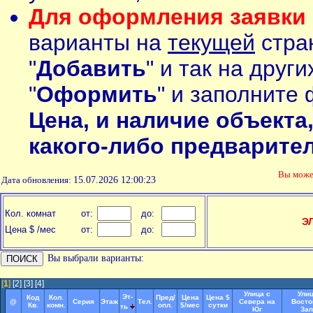
Для оформления заявки 
варианты на
текущей
стран
"
Добавить
" и так на друг
"
Оформить
" и заполните 
Цена, и наличие объекта
какого-либо предварите
Вы мож
Дата обновления:
15.07.2026 12:00:23
Кол. комнат
от:
до:
Э
Цена $ /мес
от:
до:
Вы выбрали варианты:
[
1
]
[2]
[3]
[4]
Улица с
Улиц
Эт-
Код
Кол.
Пред/
Цена
Цена $
@
Серия
Этаж
Тел.
Севера на
Восто
Кв.
комн.
опл.
$/мес
сутки
ть
Юг
Зап