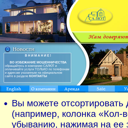
В Н И М А Н И Е !
ВО ИЗБЕЖАНИЕ МОШЕННИЧЕСТВА
обращайтесь в компанию САЛЮТ и
оплачивайте услуги ТОЛЬКО по телефонам
и адресам указанным на официальном
сайте в разделе
КОНТАКТЫ
Вы можете отсортировать 
(например, колонка «Кол-в
убыванию, нажимая на ее 