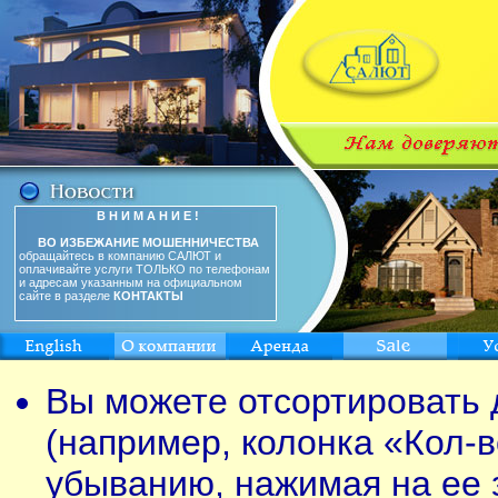
В Н И М А Н И Е !
ВО ИЗБЕЖАНИЕ МОШЕННИЧЕСТВА
обращайтесь в компанию САЛЮТ и
оплачивайте услуги ТОЛЬКО по телефонам
и адресам указанным на официальном
сайте в разделе
КОНТАКТЫ
Вы можете отсортировать 
(например, колонка «Кол-в
убыванию, нажимая на ее 