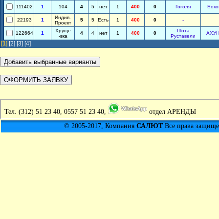
111402
1
104
4
5
нет
1
400
0
Гоголя
Боко
Индив.
22193
1
5
5
Есть
1
400
0
-
Проект
Хруще
Шота
122664
1
4
4
нет
1
400
0
АХУ
-вка
Руставели
[
1
]
[2]
[3]
[4]
Тел.
(312) 51 23 40, 0557 51 23 40,
отдел АРЕНДЫ
© 2005-2017, Компания
САЛЮТ
Все права защищен