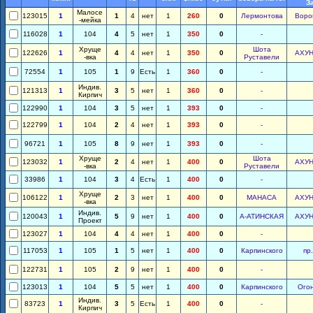
З
Малосе
123015
1
1
4
нет
1
260
0
Лермонтова
Воро
-мейка
116028
1
104
4
5
нет
1
350
0
-
Хруще
Шота
122626
1
4
4
нет
1
350
0
АХУ
-вка
Руставели
72554
1
105
1
9
Есть
1
360
0
-
Индив.
121313
1
3
5
нет
1
360
0
-
Кирпич
122990
1
104
3
5
нет
1
393
0
-
122799
1
104
2
4
нет
1
393
0
-
96721
1
105
8
9
нет
1
393
0
-
Хруще
Шота
123032
1
2
4
нет
1
400
0
АХУ
-вка
Руставели
33986
1
104
3
4
Есть
1
400
0
-
Хруще
106122
1
2
3
нет
1
400
0
МАНАСА
АХУ
-вка
Индив.
120043
1
5
9
нет
1
400
0
А-АТИНСКАЯ
АХУ
Проект
123027
1
104
4
4
нет
1
400
0
-
117053
1
105
1
5
нет
1
400
0
Карпинского
пр
122731
1
105
2
9
нет
1
400
0
-
123013
1
104
5
5
нет
1
400
0
Карпинского
Ого
Индив.
83723
1
3
5
Есть
1
400
0
-
Кирпич