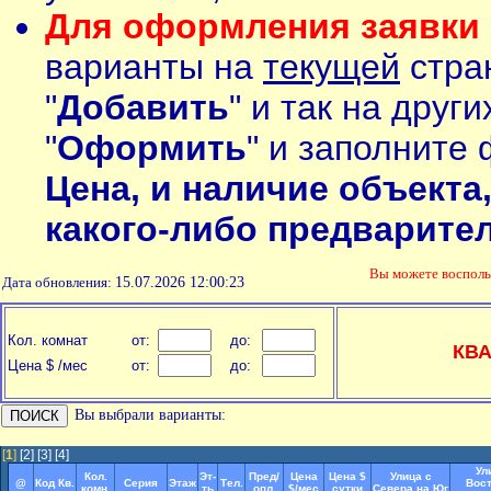
Для оформления заявки 
варианты на
текущей
стран
"
Добавить
" и так на друг
"
Оформить
" и заполните 
Цена, и наличие объекта
какого-либо предварите
Вы можете воспол
Дата обновления:
15.07.2026 12:00:23
Кол. комнат
от:
до:
КВ
Цена $ /мес
от:
до:
Вы выбрали варианты:
[
1
]
[2]
[3]
[4]
Ул
Кол.
Эт-
Пред/
Цена
Цена $
Улица с
@
Код Кв.
Серия
Этаж
Тел.
Вост
комн.
ть
опл.
$/мес
сутки
Севера на Юг