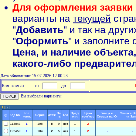
Для оформления заявки 
варианты на
текущей
стран
"
Добавить
" и так на друг
"
Оформить
" и заполните 
Цена, и наличие объекта
какого-либо предварите
Дата обновления:
15.07.2026 12:00:23
Кол. комнат
от:
до:
Вы выбрали варианты:
[
1
]
[2]
Кол.
Эт-
Пред/
Цена
Улица с
Улица с В
@
Код Кв.
Серия
Этаж
Тел.
комн.
ть
опл.
сом/мес
Севера на Юг
на Зап
113843
1
105
5
9
нет
1
2
-
-
122450
1
104
2
5
нет
1
2
-
-