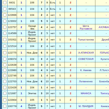
8431
1
106
7
9
Есть
1
2
-
-
86543
1
104
1
4
Есть
1
2
-
-
122866
1
104
2
4
нет
1
2
-
-
123002
1
106
5
9
нет
1
2
-
-
Хруще
Шота
122757
2
4
4
нет
1
2
АХУНБА
-вка
Руставели
Индив.
114589
1
2
5
нет
1
2
-
-
Проект
Индив.
101911
1
3
4
нет
1
2
Тыныстанова
Друж
Проект
121514
2
104
2
4
нет
1
2
-
-
122775
1
Нов. Дом
6
9
нет
1
2
А-АТИНСКАЯ
ГОРЬК
109374
1
104
3
4
нет
1
2
СОВЕТСКАЯ
Кулато
122638
1
104
3
4
нет
1
2
-
-
122980
1
106
4
9
нет
1
2
К. Акиева
Л.Толст
122746
1
104
1
4
нет
1
2
-
-
122703
1
Нов. Дом
6
10
нет
1
2
Логвиненко
Боконб
122428
1
104
1
4
нет
1
2
-
-
121687
1
Элитка
3
16
нет
1
2
МАНАСА
Токтог
122904
1
105
1
5
нет
1
2
-
-
Индив.
100779
4
5
7
нет
1
2
М. ГВАРДИЯ
Киевск
Проект