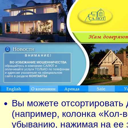
В Н И М А Н И Е !
ВО ИЗБЕЖАНИЕ МОШЕННИЧЕСТВА
обращайтесь в компанию САЛЮТ и
оплачивайте услуги ТОЛЬКО по телефонам
и адресам указанным на официальном
сайте в разделе
КОНТАКТЫ
Вы можете отсортировать 
(например, колонка «Кол-в
убыванию, нажимая на ее 