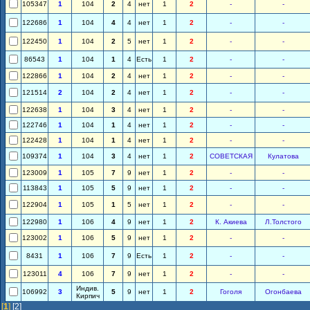
105347
1
104
2
4
нет
1
2
-
-
122686
1
104
4
4
нет
1
2
-
-
122450
1
104
2
5
нет
1
2
-
-
86543
1
104
1
4
Есть
1
2
-
-
122866
1
104
2
4
нет
1
2
-
-
121514
2
104
2
4
нет
1
2
-
-
122638
1
104
3
4
нет
1
2
-
-
122746
1
104
1
4
нет
1
2
-
-
122428
1
104
1
4
нет
1
2
-
-
109374
1
104
3
4
нет
1
2
СОВЕТСКАЯ
Кулатова
123009
1
105
7
9
нет
1
2
-
-
113843
1
105
5
9
нет
1
2
-
-
122904
1
105
1
5
нет
1
2
-
-
122980
1
106
4
9
нет
1
2
К. Акиева
Л.Толстого
123002
1
106
5
9
нет
1
2
-
-
8431
1
106
7
9
Есть
1
2
-
-
123011
4
106
7
9
нет
1
2
-
-
Индив.
106992
3
5
9
нет
1
2
Гоголя
Огонбаева
Кирпич
[
1
]
[2]