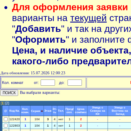
Для оформления заявки 
варианты на
текущей
стран
"
Добавить
" и так на друг
"
Оформить
" и заполните 
Цена, и наличие объекта
какого-либо предварите
Дата обновления:
15.07.2026 12:00:23
Кол. комнат
от:
до:
Вы выбрали варианты:
[
1
]
[2]
Улица с
Улица с
Кол.
Эт-
Пред/
Цена
@
Код Кв.
Этаж
Тел.
Севера на
Востока на
Серия
комн.
ть
опл.
сом/мес
Юг
Запад
122420
1
104
3
4
нет
1
2
-
-
122803
1
104
1
4
нет
1
2
-
-