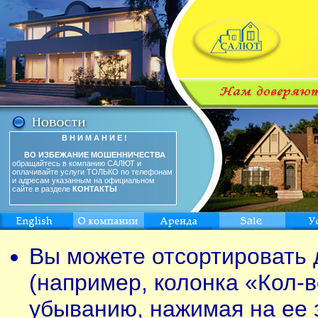
В Н И М А Н И Е !
ВО ИЗБЕЖАНИЕ МОШЕННИЧЕСТВА
обращайтесь в компанию САЛЮТ и
оплачивайте услуги ТОЛЬКО по телефонам
и адресам указанным на официальном
сайте в разделе
КОНТАКТЫ
Вы можете отсортировать 
(например, колонка «Кол-в
убыванию, нажимая на ее 