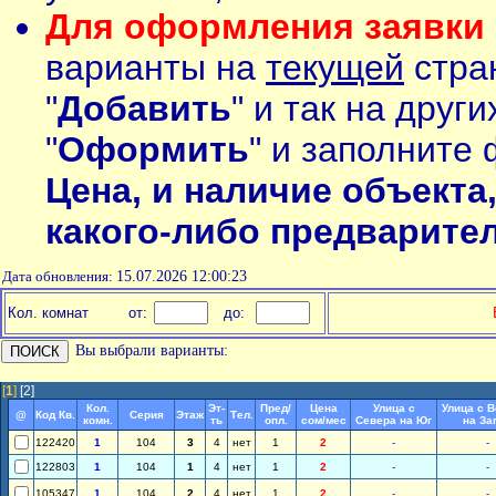
Для оформления заявки 
варианты на
текущей
стран
"
Добавить
" и так на друг
"
Оформить
" и заполните 
Цена, и наличие объекта
какого-либо предварите
Дата обновления:
15.07.2026 12:00:23
Кол. комнат
от:
до:
Вы выбрали варианты:
[
1
]
[2]
Кол.
Эт-
Пред/
Цена
Улица с
Улица с 
@
Код Кв.
Серия
Этаж
Тел.
комн.
ть
опл.
сом/мес
Севера на Юг
на За
122420
1
104
3
4
нет
1
2
-
-
122803
1
104
1
4
нет
1
2
-
-
105347
1
104
2
4
нет
1
2
-
-