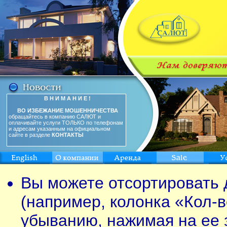
В Н И М А Н И Е !
ВО ИЗБЕЖАНИЕ МОШЕННИЧЕСТВА
обращайтесь в компанию САЛЮТ и
оплачивайте услуги ТОЛЬКО по телефонам
и адресам указанным на официальном
сайте в разделе
КОНТАКТЫ
Вы можете отсортировать 
(например, колонка «Кол-в
убыванию, нажимая на ее 