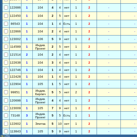
122686
1
104
4
4
нет
1
2
-
-
122450
1
104
2
5
нет
1
2
-
-
86543
1
104
1
4
Есть
1
2
-
-
122866
1
104
2
4
нет
1
2
-
-
123002
1
106
5
9
нет
1
2
-
-
Индив.
114589
1
2
5
нет
1
2
-
-
Проект
121514
2
104
2
4
нет
1
2
-
-
122638
1
104
3
4
нет
1
2
-
-
122746
1
104
1
4
нет
1
2
-
-
122428
1
104
1
4
нет
1
2
-
-
122904
1
105
1
5
нет
1
2
-
-
Индив.
99851
1
5
5
нет
2
2
-
-
Кирпич
Индив.
120698
1
4
4
нет
1
2
-
-
Проект
123009
1
105
7
9
нет
1
2
-
-
Индив.
73148
3
5
5
Есть
1
1
-
-
Проект
122602
1
Элитка
5
10
нет
1
2
-
-
113843
1
105
5
9
нет
1
2
-
-