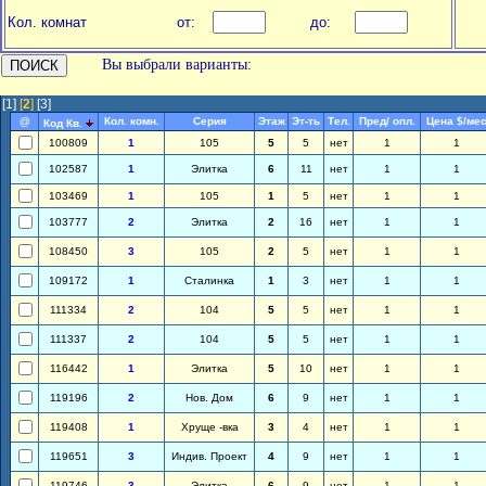
Кол. комнат
от:
до:
Вы выбрали варианты:
[1]
[
2
]
[3]
@
Кол. комн.
Серия
Этаж
Эт-ть
Тел.
Пред/ опл.
Цена $/ме
Код Кв.
100809
1
105
5
5
нет
1
1
102587
1
Элитка
6
11
нет
1
1
103469
1
105
1
5
нет
1
1
103777
2
Элитка
2
16
нет
1
1
108450
3
105
2
5
нет
1
1
109172
1
Сталинка
1
3
нет
1
1
111334
2
104
5
5
нет
1
1
111337
2
104
5
5
нет
1
1
116442
1
Элитка
5
10
нет
1
1
119196
2
Нов. Дом
6
9
нет
1
1
119408
1
Хруще -вка
3
4
нет
1
1
119651
3
Индив. Проект
4
9
нет
1
1
119746
3
Элитка
6
9
нет
1
1