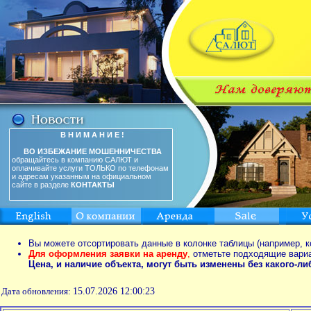
В Н И М А Н И Е !
ВО ИЗБЕЖАНИЕ МОШЕННИЧЕСТВА
обращайтесь в компанию САЛЮТ и
оплачивайте услуги ТОЛЬКО по телефонам
и адресам указанным на официальном
сайте в разделе
КОНТАКТЫ
Вы можете отсортировать данные в колонке таблицы (например, к
Для оформления заявки на аренду
,
отметьте подходящие вари
Цена, и наличие объекта, могут быть изменены без какого-л
Дата обновления:
15.07.2026 12:00:23