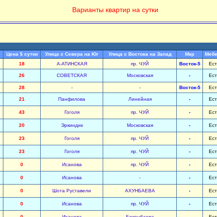
Варианты квартир на сутки
с
Цена $ сутки
Улица с Севера на Юг
Улица с Востока на Запад
Мкр
Меб
18
А-АТИНСКАЯ
пр. ЧУЙ
Восток-5
Ест
26
СОВЕТСКАЯ
Московская
-
Ест
28
-
-
Восток-5
Ест
21
Панфилова
Линейная
-
Ест
43
Гоголя
пр. ЧУЙ
-
Ест
20
Эркиндик
Московская
-
Ест
23
Гоголя
пр. ЧУЙ
-
Ест
23
Гоголя
пр. ЧУЙ
-
Ест
0
Исанова
пр. ЧУЙ
-
Ест
0
Исанова
-
-
Ест
0
Шота Руставели
АХУНБАЕВА
-
Ест
0
Исанова
пр. ЧУЙ
-
Ест
0
Исанова
Боконбаева
-
Ест