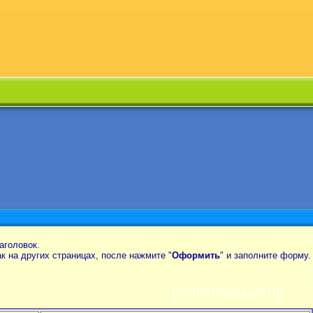
аголовок.
так на других страницах, после нажмите "
Оформить
" и заполните форму.
ПЛАНИРОВКИ КВАРТИР