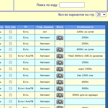
Поиск по коду:
Кол-во вариантов на стр.
ель
Хол -ник
TV
Стир. машина
Фото
Особенности
ь
Есть
нет
-
1300с за сутки
ь
Есть
Автомат
2500с
ь
Есть
Автомат
-
2500с
ь
Есть
Автомат
4000с за сутки
ь
Есть+ АлаТВ
Автомат
70м2 3000с\с 43$ 2х уровн\кв
ь
Есть
Автомат
1500с
ь
Есть
Автомат
хор/с 1500с
ь
Есть
Автомат
2кв -1500 сом
ь
Есть
Автомат
4000с
ь
Есть+ АлаТВ
Автомат
3000с
ь
Есть
Автомат
3000с для не курящих
ь
Есть+ АлаТВ
Автомат
ь
Есть
Автомат
4500с