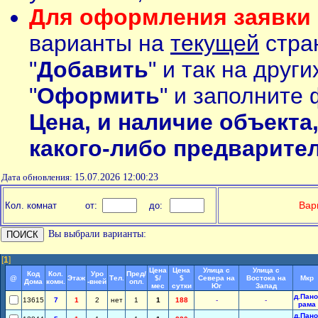
Для оформления заявки 
варианты на
текущей
стран
"
Добавить
" и так на друг
"
Оформить
" и заполните 
Цена, и наличие объекта
какого-либо предварите
Дата обновления:
15.07.2026 12:00:23
Вар
Кол. комнат
от:
до:
Вы выбрали варианты:
[
1
]
Цена
Цена
Улица с
Улица с
Код
Кол.
Уро
Пред/
@
Этаж
Тел.
$/
$
Севера на
Востока на
Мкр
Дома
комн.
-вней
опл.
мес
сутки
Юг
Запад
д.Пано
13615
7
1
2
нет
1
1
188
-
-
рама
д.Пано