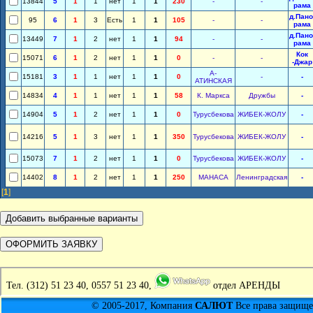
13844
5
1
1
нет
1
1
230
-
-
рама
д.Пано
95
6
1
3
Есть
1
1
105
-
-
рама
д.Пано
13449
7
1
2
нет
1
1
94
-
-
рама
Кок
15071
6
1
2
нет
1
1
0
-
-
-Джар
А-
15181
3
1
1
нет
1
1
0
-
-
АТИНСКАЯ
14834
4
1
1
нет
1
1
58
К. Маркса
Дружбы
-
14904
5
1
2
нет
1
1
0
Турусбекова
ЖИБЕК-ЖОЛУ
-
14216
5
1
3
нет
1
1
350
Турусбекова
ЖИБЕК-ЖОЛУ
-
15073
7
1
2
нет
1
1
0
Турусбекова
ЖИБЕК-ЖОЛУ
-
14402
8
1
2
нет
1
1
250
МАНАСА
Ленинградская
-
[
1
]
Тел.
(312) 51 23 40, 0557 51 23 40,
отдел АРЕНДЫ
© 2005-2017, Компания
САЛЮТ
Все права защищен