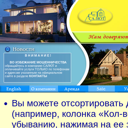
В Н И М А Н И Е !
ВО ИЗБЕЖАНИЕ МОШЕННИЧЕСТВА
обращайтесь в компанию САЛЮТ и
оплачивайте услуги ТОЛЬКО по телефонам
и адресам указанным на официальном
сайте в разделе
КОНТАКТЫ
Вы можете отсортировать 
(например, колонка «Кол-в
убыванию, нажимая на ее 