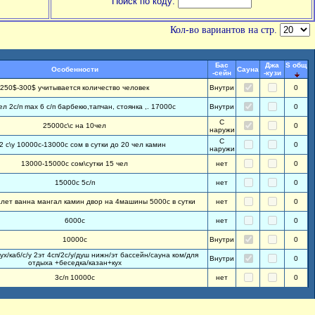
Поиск по коду:
Кол-во вариантов на стр.
Бас
Джа
S общ
Особенности
Сауна
-сейн
-кузи
250$-300$ учитывается количество человек
Внутри
0
ел 2с/п max 6 с/п барбекю,тапчан, стоянка ,. 17000с
Внутри
0
С
25000с\с на 10чел
0
наружи
С
 2 с\у 10000с-13000с сом в сутки до 20 чел камин
0
наружи
13000-15000с сом\сутки 15 чел
нет
0
15000с 5с/п
нет
0
алет ванна мангал камин двор на 4машины 5000с в сутки
нет
0
6000с
нет
0
10000с
Внутри
0
ух/каб/с/у 2эт 4сп/2с/у/душ нижн/эт бассейн/сауна ком/для
Внутри
0
отдыха +беседка/казан+кух
3с/п 10000с
нет
0