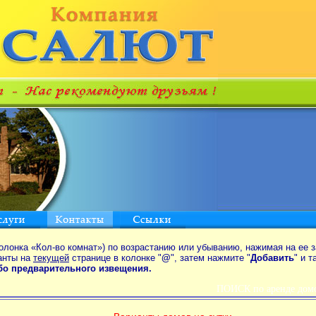
олонка «Кол-во комнат») по возрастанию или убыванию, нажимая на ее з
анты на
текущей
странице в колонке "
@
", затем нажмите "
Добавить
" и 
ибо предварительного извещения.
ПОИСК по аренде домо