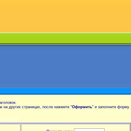
аголовок.
так на других страницах, после нажмите "
Оформить
" и заполните форму.
в до 950$