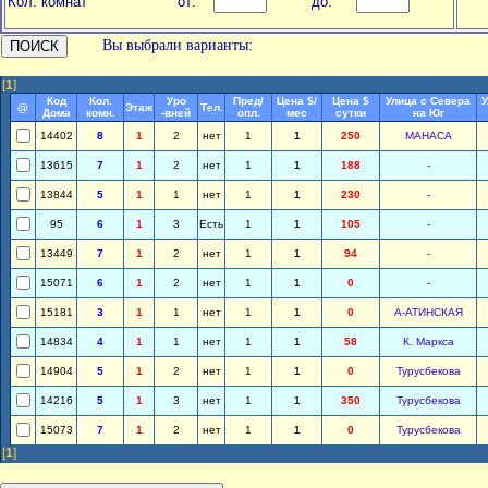
Кол. комнат
от:
до:
Вы выбрали варианты:
[
1
]
Код
Кол.
Уро
Пред/
Цена $/
Цена $
Улица с Севера
У
@
Этаж
Тел.
Дома
комн.
-вней
опл.
мес
сутки
на Юг
14402
8
1
2
нет
1
1
250
МАНАСА
13615
7
1
2
нет
1
1
188
-
13844
5
1
1
нет
1
1
230
-
95
6
1
3
Есть
1
1
105
-
13449
7
1
2
нет
1
1
94
-
15071
6
1
2
нет
1
1
0
-
15181
3
1
1
нет
1
1
0
А-АТИНСКАЯ
14834
4
1
1
нет
1
1
58
К. Маркса
14904
5
1
2
нет
1
1
0
Турусбекова
14216
5
1
3
нет
1
1
350
Турусбекова
15073
7
1
2
нет
1
1
0
Турусбекова
[
1
]