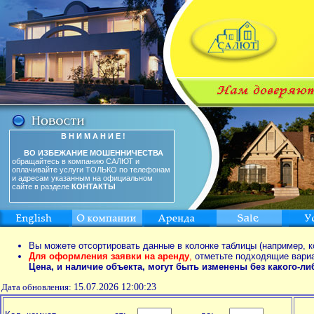
В Н И М А Н И Е !
ВО ИЗБЕЖАНИЕ МОШЕННИЧЕСТВА
обращайтесь в компанию САЛЮТ и
оплачивайте услуги ТОЛЬКО по телефонам
и адресам указанным на официальном
сайте в разделе
КОНТАКТЫ
Вы можете отсортировать данные в колонке таблицы (например, к
Для оформления заявки на аренду
,
отметьте подходящие вари
Цена, и наличие объекта, могут быть изменены без какого-л
Дата обновления:
15.07.2026 12:00:23