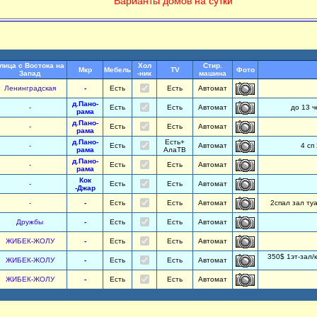
Варианты домов на сутки
лица с Востока на
Хол
Стир.
Мкр
Мебель
TV
Фото
Запад
-ник
машина
Ленинградская
-
Есть
Есть
Автомат
д.Пано-
-
Есть
Есть
Автомат
до 13 ч
рама
д.Пано-
-
Есть
Есть
Автомат
рама
д.Пано-
Есть+
-
Есть
Автомат
4 сп
рама
АлаТВ
д.Пано-
-
Есть
Есть
Автомат
рама
Кок
-
Есть
Есть
Автомат
-Джар
-
-
Есть
Есть
Автомат
2спал зал ту
Дружбы
-
Есть
Есть
Автомат
ЖИБЕК-ЖОЛУ
-
Есть
Есть
Автомат
350$ 1эт-зал/к
ЖИБЕК-ЖОЛУ
-
Есть
Есть
Автомат
ЖИБЕК-ЖОЛУ
-
Есть
Есть
Автомат