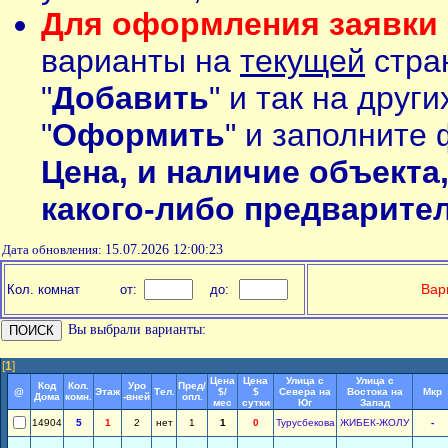
Для оформления заявки 
варианты на
текущей
стран
"
Добавить
" и так на друг
"
Оформить
" и заполните 
Цена, и наличие объекта
какого-либо предварите
Дата обновления:
15.07.2026 12:00:23
Вар
Кол. комнат
от:
до:
Вы выбрали варианты:
[
1
]
Цена
Цена
Улица с
Улица с
Код
Кол.
Уро
Пред/
@
Этаж
Тел.
$/
$
Севера на
Востока на
Мкр
Дома
комн.
-вней
опл.
мес
сутки
Юг
Запад
14904
5
1
2
нет
1
1
0
Турусбекова
ЖИБЕК-ЖОЛУ
-