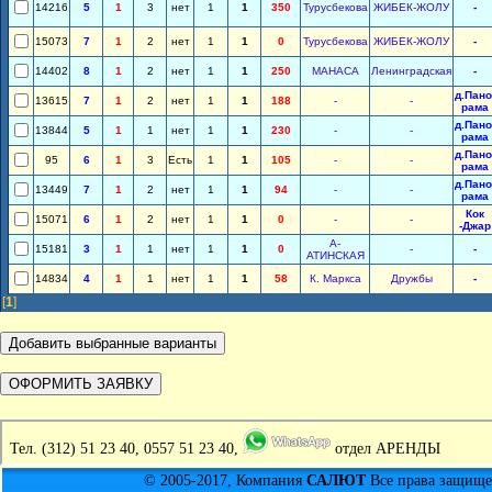
14216
5
1
3
нет
1
1
350
Турусбекова
ЖИБЕК-ЖОЛУ
-
15073
7
1
2
нет
1
1
0
Турусбекова
ЖИБЕК-ЖОЛУ
-
14402
8
1
2
нет
1
1
250
МАНАСА
Ленинградская
-
д.Пано
13615
7
1
2
нет
1
1
188
-
-
рама
д.Пано
13844
5
1
1
нет
1
1
230
-
-
рама
д.Пано
95
6
1
3
Есть
1
1
105
-
-
рама
д.Пано
13449
7
1
2
нет
1
1
94
-
-
рама
Кок
15071
6
1
2
нет
1
1
0
-
-
-Джар
А-
15181
3
1
1
нет
1
1
0
-
-
АТИНСКАЯ
14834
4
1
1
нет
1
1
58
К. Маркса
Дружбы
-
[
1
]
Тел.
(312) 51 23 40, 0557 51 23 40,
отдел АРЕНДЫ
© 2005-2017, Компания
САЛЮТ
Все права защищен