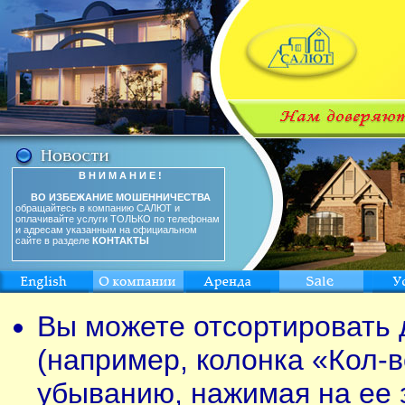
В Н И М А Н И Е !
ВО ИЗБЕЖАНИЕ МОШЕННИЧЕСТВА
обращайтесь в компанию САЛЮТ и
оплачивайте услуги ТОЛЬКО по телефонам
и адресам указанным на официальном
сайте в разделе
КОНТАКТЫ
Вы можете отсортировать 
(например, колонка «Кол-в
убыванию, нажимая на ее 