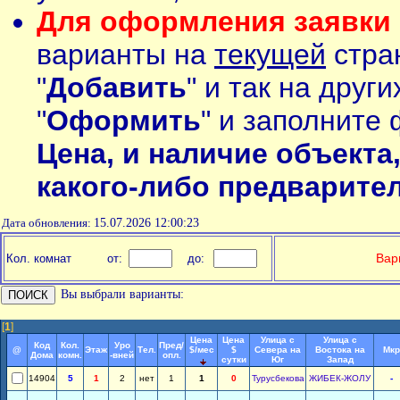
Для оформления заявки 
варианты на
текущей
стран
"
Добавить
" и так на друг
"
Оформить
" и заполните 
Цена, и наличие объекта
какого-либо предварите
Дата обновления:
15.07.2026 12:00:23
Вар
Кол. комнат
от:
до:
Вы выбрали варианты:
[
1
]
Цена
Цена
Улица с
Улица с
Код
Кол.
Уро
Пред/
@
Этаж
Тел.
$/мес
$
Севера на
Востока на
Мкр
Дома
комн.
-вней
опл.
сутки
Юг
Запад
14904
5
1
2
нет
1
1
0
Турусбекова
ЖИБЕК-ЖОЛУ
-