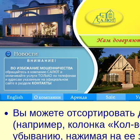
В Н И М А Н И Е !
ВО ИЗБЕЖАНИЕ МОШЕННИЧЕСТВА
обращайтесь в компанию САЛЮТ и
оплачивайте услуги ТОЛЬКО по телефонам
и адресам указанным на официальном
сайте в разделе
КОНТАКТЫ
Вы можете отсортировать 
(например, колонка «Кол-в
убыванию, нажимая на ее 