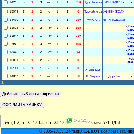
14216
5
1
3
нет
1
1
350
Турусбекова
ЖИБЕК-ЖОЛУ
-
15073
7
1
2
нет
1
1
0
Турусбекова
ЖИБЕК-ЖОЛУ
-
14402
8
1
2
нет
1
1
250
МАНАСА
Ленинградская
-
д.Пан
13615
7
1
2
нет
1
1
188
-
-
рам
д.Пан
13844
5
1
1
нет
1
1
230
-
-
рам
д.Пан
95
6
1
3
Есть
1
1
105
-
-
рам
д.Пан
13449
7
1
2
нет
1
1
94
-
-
рам
Кок
15071
6
1
2
нет
1
1
0
-
-
-Джа
А-
15181
3
1
1
нет
1
1
0
-
-
АТИНСКАЯ
14834
4
1
1
нет
1
1
58
К. Маркса
Дружбы
-
[
1
]
Тел.
(312) 51 23 40, 0557 51 23 40,
отдел АРЕНДЫ
© 2005-2017, Компания
САЛЮТ
Все права защищен