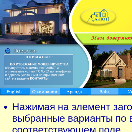
В Н И М А Н И Е !
ВО ИЗБЕЖАНИЕ МОШЕННИЧЕСТВА
обращайтесь в компанию САЛЮТ и
оплачивайте услуги ТОЛЬКО по телефонам
и адресам указанным на официальном
сайте в разделе
КОНТАКТЫ
Нажимая на элемент заго
выбранные варианты по 
соответствующем поле.