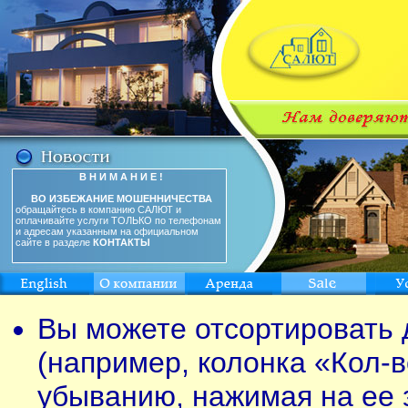
В Н И М А Н И Е !
ВО ИЗБЕЖАНИЕ МОШЕННИЧЕСТВА
обращайтесь в компанию САЛЮТ и
оплачивайте услуги ТОЛЬКО по телефонам
и адресам указанным на официальном
сайте в разделе
КОНТАКТЫ
Вы можете отсортировать 
(например, колонка «Кол-в
убыванию, нажимая на ее 