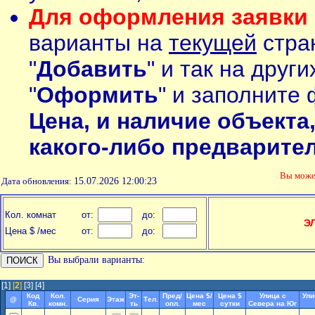
Для оформления заявки 
варианты на
текущей
стран
"
Добавить
" и так на друг
"
Оформить
" и заполните 
Цена, и наличие объекта
какого-либо предварите
Вы мож
Дата обновления:
15.07.2026 12:00:23
Кол. комнат
от:
до:
Э
Цена $ /мес
от:
до:
Вы выбрали варианты:
[1]
[
2
]
[3]
[4]
Код
Кол.
Эт-
Пред/
Цена $/
Цена $
Улица с
Ули
@
Серия
Этаж
Тел.
Кв.
комн.
ть
опл.
мес
сутки
Севера на Юг