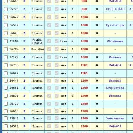
26645
3
Элитка
нет
1
900
0
МАНАСА
А
25726
2
Элитка
нет
1
950
0
СОВЕТСКАЯ
А.
26679
2
Элитка
нет
1
1000
0
-
26567
2
Элитка
нет
1
1000
0
Сухэ-Батора
А.
26698
2
Элитка
нет
1
1000
0
-
Индив.
11140
3
Есть
2
1000
0
Ибраимова
Проект
26712
3
Нов. Дом
нет
1
1000
0
-
17122
4
Элитка
Есть
1
1000
0
Исанова
26738
2
Элитка
нет
1
1100
0
МАНАСА
А.
26629
3
Элитка
нет
1
1100
0
-
26447
2
Элитка
нет
1
1200
0
Исанова
26661
2
Элитка
нет
1
1200
0
Сухэ-Батора
26631
2
Элитка
нет
1
1200
0
Исанова
26722
3
Элитка
нет
1
1200
0
-
26685
3
Элитка
нет
1
1200
0
-
25843
3
Элитка
нет
1
1200
0
Уметалиева
26593
3
Элитка
нет
1
1200
0
МАНАСА