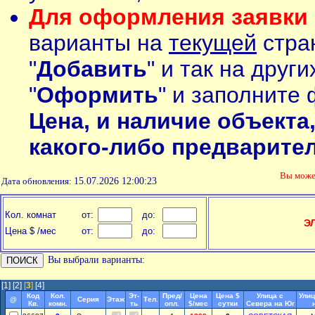
Для оформления заявки 
варианты на
текущей
стран
"
Добавить
" и так на друг
"
Оформить
" и заполните 
Цена, и наличие объекта
какого-либо предварите
Вы мож
Дата обновления:
15.07.2026 12:00:23
Кол. комнат
от:
до:
Э
Цена $ /мес
от:
до:
Вы выбрали варианты:
[1]
[2]
[
3
]
[4]
Код
Кол.
Эт-
Пред/
Цена
Цена $
Улица с
Улиц
@
Серия
Этаж
Тел.
Кв.
комн.
ть
опл.
$/мес
сутки
Севера на Юг