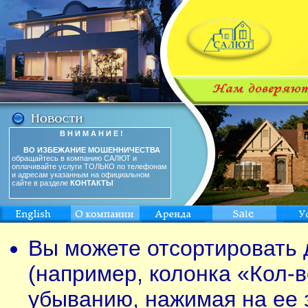
В Н И М А Н И Е !
ВО ИЗБЕЖАНИЕ МОШЕННИЧЕСТВА
обращайтесь в компанию САЛЮТ и
оплачивайте услуги ТОЛЬКО по телефонам
и адресам указанным на официальном
сайте в разделе
КОНТАКТЫ
Вы можете отсортировать 
(например, колонка «Кол-в
убыванию, нажимая на ее 