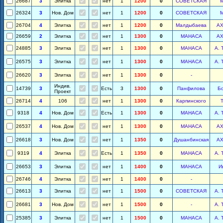
26687
3
Элитка
нет
1
1200
0
СОВЕТСКАЯ
М
26324
3
Нов. Дом
нет
1
1200
0
СОВЕТСКАЯ
М
26704
4
Элитка
нет
1
1200
0
Малдыбаева
А
26659
2
Элитка
нет
1
1300
0
МАНАСА
А
24885
3
Элитка
нет
1
1300
0
МАНАСА
А. 
26575
3
Элитка
нет
1
1300
0
МАНАСА
А. 
26620
3
Элитка
нет
1
1300
0
-
Индив.
14739
3
Есть
3
1300
0
Панфилова
Б
Проект
26714
4
106
нет
1
1300
0
Карпинского
Т
9318
4
Нов. Дом
Есть
1
1300
0
МАНАСА
А. 
26537
4
Нов. Дом
нет
1
1300
0
МАНАСА
А
26618
3
Нов. Дом
нет
1
1350
0
Душанбинская
А
9319
4
Элитка
Есть
1
1350
0
МАНАСА
А. 
26653
3
Элитка
нет
1
1400
0
МАНАСА
И
26746
4
Элитка
нет
1
1400
0
-
26613
3
Элитка
нет
1
1500
0
СОВЕТСКАЯ
А. 
26681
3
Нов. Дом
нет
1
1500
0
-
А. 
25385
3
Элитка
нет
1
1500
0
МАНАСА
А. 