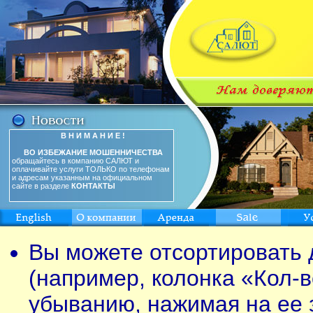
В Н И М А Н И Е !
ВО ИЗБЕЖАНИЕ МОШЕННИЧЕСТВА
обращайтесь в компанию САЛЮТ и
оплачивайте услуги ТОЛЬКО по телефонам
и адресам указанным на официальном
сайте в разделе
КОНТАКТЫ
Вы можете отсортировать 
(например, колонка «Кол-в
убыванию, нажимая на ее 