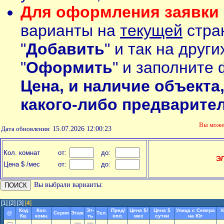
Для оформления заявки 
варианты на
текущей
стран
"
Добавить
" и так на друг
"
Оформить
" и заполните 
Цена, и наличие объекта
какого-либо предварите
Вы мож
Дата обновления:
15.07.2026 12:00:23
Кол. комнат
от:
до:
Э
Цена $ /мес
от:
до:
Вы выбрали варианты:
[1]
[2]
[3]
[
4
]
Код
Кол.
Эт-
Пред/
Цена $/
Цена $
Улица с Севера
У
@
Серия
Этаж
Тел.
Кв.
комн.
ть
опл.
мес
сутки
на Юг