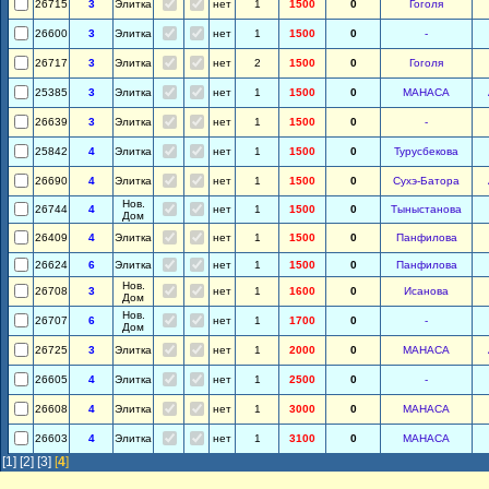
26715
3
Элитка
нет
1
1500
0
Гоголя
26600
3
Элитка
нет
1
1500
0
-
26717
3
Элитка
нет
2
1500
0
Гоголя
25385
3
Элитка
нет
1
1500
0
МАНАСА
26639
3
Элитка
нет
1
1500
0
-
25842
4
Элитка
нет
1
1500
0
Турусбекова
26690
4
Элитка
нет
1
1500
0
Сухэ-Батора
Нов.
26744
4
нет
1
1500
0
Тыныстанова
Дом
26409
4
Элитка
нет
1
1500
0
Панфилова
26624
6
Элитка
нет
1
1500
0
Панфилова
Нов.
26708
3
нет
1
1600
0
Исанова
Дом
Нов.
26707
6
нет
1
1700
0
-
Дом
26725
3
Элитка
нет
1
2000
0
МАНАСА
26605
4
Элитка
нет
1
2500
0
-
26608
4
Элитка
нет
1
3000
0
МАНАСА
26603
4
Элитка
нет
1
3100
0
МАНАСА
[1]
[2]
[3]
[
4
]