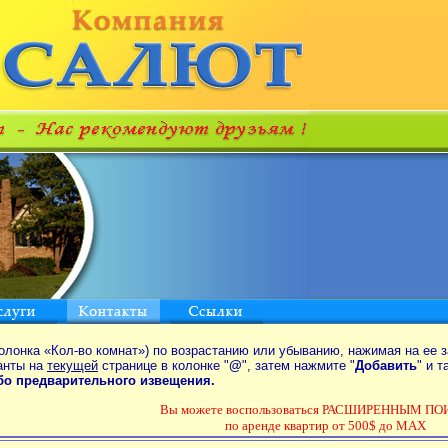
олонка «Кол-во комнат») по возрастанию или убыванию, нажимая на ее з
анты на
текущей
странице в колонке "
@
", затем нажмите "
Добавить
" и 
ибо предварительного извещения.
Вы можете воспользоваться РАСШИРЕННЫМ П
по аренде квартир от 500$ до MAX