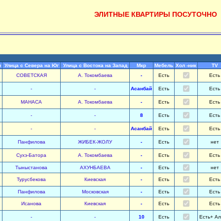
ЭЛИТНЫЕ КВАРТИРЫ ПОСУТОЧНО
и
Улица с Севера на Юг
Улица с Востока на Запад
Мкр
Мебель
Хол -ник
TV
СОВЕТСКАЯ
А. Токомбаева
-
Есть
Есть
-
-
Асанбай
Есть
Есть
МАНАСА
А. Токомбаева
-
Есть
Есть
-
-
8
Есть
Есть
-
-
Асанбай
Есть
Есть
Панфилова
ЖИБЕК-ЖОЛУ
-
Есть
нет
Сухэ-Батора
А. Токомбаева
-
Есть
Есть
Тыныстанова
АХУНБАЕВА
-
Есть
нет
Турусбекова
Киевская
-
Есть
Есть
Панфилова
Московская
-
Есть
Есть
Исанова
Киевская
-
Есть
Есть
-
-
10
Есть
Есть+ А