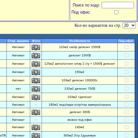
Поиск по коду:
Под офис:
Кол-во вариантов на стр.
Стир. машина
Фото
Особенности
Под офис
Автомат
110м2 см/пр депозит 1500$
Автомат
депозит 1500$
Автомат
125м2 автон\отопл эл\пр 2 с\у + 1500$ депозит
Автомат
150м2
Автомат
103м2 депозит 100000с
нет
132м2 депозит 700$
Автомат
103м2 +депозит
Автомат
-
180м2 подз\парк огор/тер камеры/охрана
Автомат
депозит 300$
Автомат
-
можно под офис
Автомат
140м2
лаТВ
Автомат
300м2 3с\у 2душевые