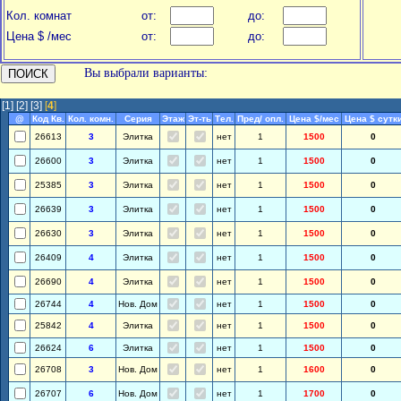
Кол. комнат
от:
до:
Цена $ /мес
от:
до:
Вы выбрали варианты:
[1]
[2]
[3]
[
4
]
@
Код Кв.
Кол. комн.
Серия
Этаж
Эт-ть
Тел.
Пред/ опл.
Цена $/мес
Цена $ сутк
26613
3
Элитка
нет
1
1500
0
26600
3
Элитка
нет
1
1500
0
25385
3
Элитка
нет
1
1500
0
26639
3
Элитка
нет
1
1500
0
26630
3
Элитка
нет
1
1500
0
26409
4
Элитка
нет
1
1500
0
26690
4
Элитка
нет
1
1500
0
26744
4
Нов. Дом
нет
1
1500
0
25842
4
Элитка
нет
1
1500
0
26624
6
Элитка
нет
1
1500
0
26708
3
Нов. Дом
нет
1
1600
0
26707
6
Нов. Дом
нет
1
1700
0