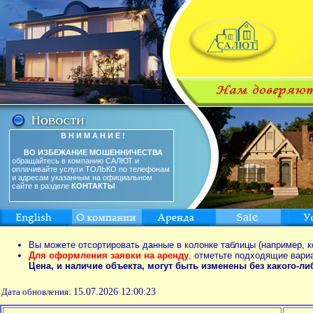
В Н И М А Н И Е !
ВО ИЗБЕЖАНИЕ МОШЕННИЧЕСТВА
обращайтесь в компанию САЛЮТ и
оплачивайте услуги ТОЛЬКО по телефонам
и адресам указанным на официальном
сайте в разделе
КОНТАКТЫ
Вы можете отсортировать данные в колонке таблицы (например, к
Для оформления заявки на аренду
,
отметьте подходящие вари
Цена, и наличие объекта, могут быть изменены без какого-л
Дата обновления:
15.07.2026 12:00:23