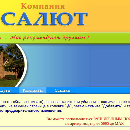
олонка «Кол-во комнат») по возрастанию или убыванию, нажимая на ее з
анты на
текущей
странице в колонке "
@
", затем нажмите "
Добавить
" и 
ибо предварительного извещения.
Вы можете воспользоваться РАСШИРЕННЫМ П
по аренде квартир от 500$ до MAX