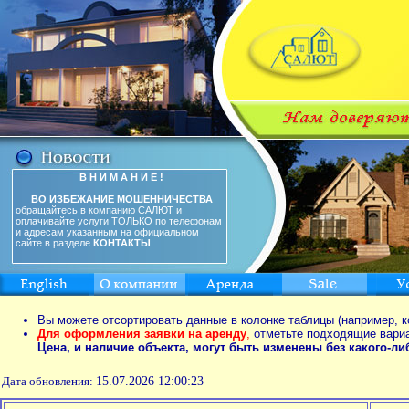
В Н И М А Н И Е !
ВО ИЗБЕЖАНИЕ МОШЕННИЧЕСТВА
обращайтесь в компанию САЛЮТ и
оплачивайте услуги ТОЛЬКО по телефонам
и адресам указанным на официальном
сайте в разделе
КОНТАКТЫ
Вы можете отсортировать данные в колонке таблицы (например, к
Для оформления заявки на аренду
,
отметьте подходящие вари
Цена, и наличие объекта, могут быть изменены без какого-л
Дата обновления:
15.07.2026 12:00:23