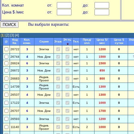
Кол. комнат
от:
до:
Цена $ /мес
от:
до:
Вы выбрали варианты:
[
1
]
[2]
[3]
[4]
Код
Кол.
Эт-ть
Пред/
Цена $/
Цена $
Ули
@
Серия
Этаж
Тел.
Кв.
комн.
опл.
мес
сутки
26722
3
Элитка
нет
1
1200
0
26744
4
Нов. Дом
нет
1
1500
0
26624
6
Элитка
нет
1
1500
0
26672
3
Нов. Дом
нет
1
850
0
Индив.
26683
3
нет
1
800
0
Проект
Индив.
14739
3
Есть
3
1300
0
Проект
26537
4
Нов. Дом
нет
1
1300
0
17122
4
Элитка
Есть
1
1000
0
26707
6
Нов. Дом
нет
1
1700
0
26593
3
Элитка
нет
1
1200
0
Индив.
11140
3
Есть
2
1000
0
Проект