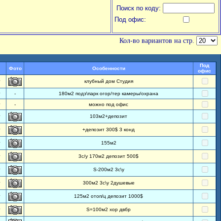
Поиск по коду:
Под офис:
Кол-во вариантов на стр.
Под
Фото
Особенности
офис
т
клубный дом Студия
т
-
180м2 подз\парк огор/тер камеры/охрана
т
-
можно под офис
т
103м2+депозит
т
+депозит 300$ 3 конд
т
155м2
т
3с/у 170м2 депозит 500$
т
S-200м2 3с\у
т
300м2 3с\у 2душевые
т
125м2 отоп/ц депозит 1000$
т
S=100м2 хор двбр