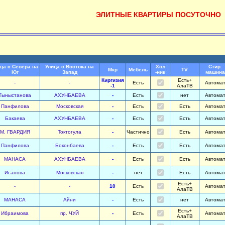
ЭЛИТНЫЕ КВАРТИРЫ ПОСУТОЧНО
ца с Севера на
Улица с Востока на
Хол
Стир.
Мкр
Мебель
TV
Юг
Запад
-ник
машина
Киргизия
Есть+
-
-
Есть
Автома
-1
АлаТВ
Тыныстанова
АХУНБАЕВА
-
Есть
нет
Автома
Панфилова
Московская
-
Есть
Есть
Автома
Бакаева
АХУНБАЕВА
-
Есть
Есть
Автома
М. ГВАРДИЯ
Токтогула
-
Частично
Есть
Автома
Панфилова
Боконбаева
-
Есть
Есть
Автома
МАНАСА
АХУНБАЕВА
-
Есть
Есть
Автома
Исанова
Московская
-
нет
Есть
Автома
Есть+
-
-
10
Есть
Автома
АлаТВ
МАНАСА
Айни
-
Есть
нет
Автома
Есть+
Ибраимова
пр. ЧУЙ
-
Есть
Автома
АлаТВ