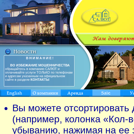
В Н И М А Н И Е !
ВО ИЗБЕЖАНИЕ МОШЕННИЧЕСТВА
обращайтесь в компанию САЛЮТ и
оплачивайте услуги ТОЛЬКО по телефонам
и адресам указанным на официальном
сайте в разделе
КОНТАКТЫ
Вы можете отсортировать 
(например, колонка «Кол-в
убыванию, нажимая на ее 