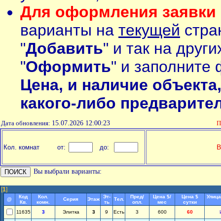
Для оформления заявки 
варианты на
текущей
стран
"
Добавить
" и так на друг
"
Оформить
" и заполните 
Цена, и наличие объекта
какого-либо предварите
Дата обновления:
15.07.2026 12:00:23
П
В
Кол. комнат
от:
до:
Вы выбрали варианты:
[
1
]
Код
Кол.
Эт-
Пред/
Цена $/
Цена $
Улица
@
Серия
Этаж
Тел.
Кв.
комн.
ть
опл.
мес
сутки
11635
3
Элитка
3
9
Есть
3
600
60