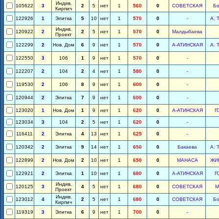
Индив.
105622
3
2
5
нет
1
560
0
СОВЕТСКАЯ
Бо
Кирпич
122926
1
Элитка
5
10
нет
1
570
0
-
А. 
Индив.
120922
2
2
5
нет
1
570
0
Малдыбаева
Проект
122299
2
Нов. Дом
6
9
нет
1
570
0
А-АТИНСКАЯ
А. 
122550
3
106
1
9
нет
1
570
0
-
122207
2
104
2
4
нет
1
580
0
-
119530
2
106
8
9
нет
1
600
0
-
120944
2
Элитка
7
9
нет
1
600
0
-
123020
1
Нов. Дом
1
9
нет
1
620
0
А-АТИНСКАЯ
Г
123034
3
104
2
5
нет
1
620
0
-
116411
2
Элитка
4
13
нет
1
625
0
-
120342
2
Элитка
9
14
нет
1
650
0
Бакаева
А. 
122899
2
Нов. Дом
2
10
нет
1
650
0
МАНАСА
ЖИ
122921
2
Элитка
1
10
нет
1
680
0
А-АТИНСКАЯ
Г
Индив.
120125
3
4
5
нет
1
680
0
СОВЕТСКАЯ
М
Проект
Индив.
123012
4
2
5
нет
1
680
0
СОВЕТСКАЯ
Бо
Кирпич
119319
3
Элитка
6
9
нет
1
700
0
-