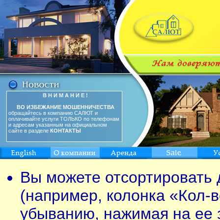
В Н И М А Н И Е !
ВО ИЗБЕЖАНИЕ МОШЕННИЧЕСТВА
обращайтесь в компанию САЛЮТ и
оплачивайте услуги ТОЛЬКО по телефонам
и адресам указанным на официальном
сайте в разделе
КОНТАКТЫ
Вы можете отсортировать 
(например, колонка «Кол-в
убыванию, нажимая на ее 