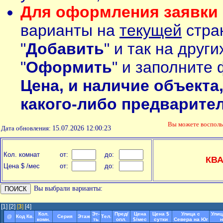
Для оформления заявки 
варианты на
текущей
стран
"
Добавить
" и так на друг
"
Оформить
" и заполните 
Цена, и наличие объекта
какого-либо предварите
Вы можете воспол
Дата обновления:
15.07.2026 12:00:23
Кол. комнат
от:
до:
КВ
Цена $ /мес
от:
до:
Вы выбрали варианты:
[1]
[2]
[
3
]
[4]
Кол.
Эт-
Пред/
Цена
Цена $
Улица с
Улиц
@
Код Кв.
Серия
Этаж
Тел.
комн.
ть
опл.
$/мес
сутки
Севера на Юг
н