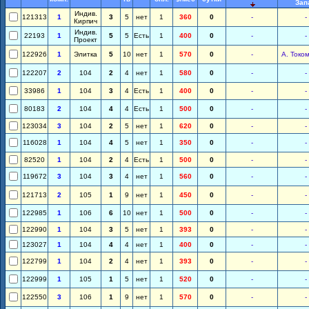
Зап
Индив.
121313
1
3
5
нет
1
360
0
-
-
Кирпич
Индив.
22193
1
5
5
Есть
1
400
0
-
-
Проект
122926
1
Элитка
5
10
нет
1
570
0
-
А. Токо
122207
2
104
2
4
нет
1
580
0
-
-
33986
1
104
3
4
Есть
1
400
0
-
-
80183
2
104
4
4
Есть
1
500
0
-
-
123034
3
104
2
5
нет
1
620
0
-
-
116028
1
104
4
5
нет
1
350
0
-
-
82520
1
104
2
4
Есть
1
500
0
-
-
119672
3
104
3
4
нет
1
560
0
-
-
121713
2
105
1
9
нет
1
450
0
-
-
122985
1
106
6
10
нет
1
500
0
-
-
122990
1
104
3
5
нет
1
393
0
-
-
123027
1
104
4
4
нет
1
400
0
-
-
122799
1
104
2
4
нет
1
393
0
-
-
122999
1
105
1
5
нет
1
520
0
-
-
122550
3
106
1
9
нет
1
570
0
-
-