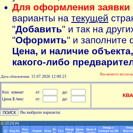
Для оформления заявки 
варианты на
текущей
стран
"
Добавить
" и так на друг
"
Оформить
" и заполните 
Цена, и наличие объекта
какого-либо предварите
Вы можете воспол
Дата обновления:
15.07.2026 12:00:23
Кол. комнат
от:
до:
КВ
Цена $ /мес
от:
до:
Вы выбрали варианты:
[
1
]
[2]
[3]
[4]
Улица с
Улиц
Кол.
Эт-
Пред/
Цена
Цена $
@
Код Кв.
Серия
Этаж
Тел.
Севера на Юг
Восто
комн.
ть
опл.
$/мес
сутки