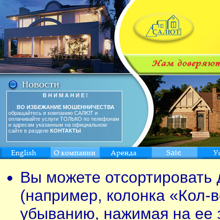
В Н И М А Н И Е !
ВО ИЗБЕЖАНИЕ МОШЕННИЧЕСТВА
обращайтесь в компанию САЛЮТ и
оплачивайте услуги ТОЛЬКО по телефонам
и адресам указанным на официальном
сайте в разделе
КОНТАКТЫ
Вы можете отсортировать 
(например, колонка «Кол-в
убыванию, нажимая на ее 