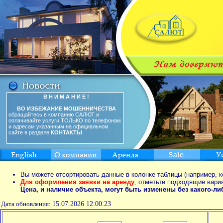
В Н И М А Н И Е !
ВО ИЗБЕЖАНИЕ МОШЕННИЧЕСТВА
обращайтесь в компанию САЛЮТ и
оплачивайте услуги ТОЛЬКО по телефонам
и адресам указанным на официальном
сайте в разделе
КОНТАКТЫ
Вы можете отсортировать данные в колонке таблицы (например, к
Для оформления заявки на аренду
,
отметьте подходящие вари
Цена, и наличие объекта, могут быть изменены без какого-л
Дата обновления:
15.07.2026 12:00:23