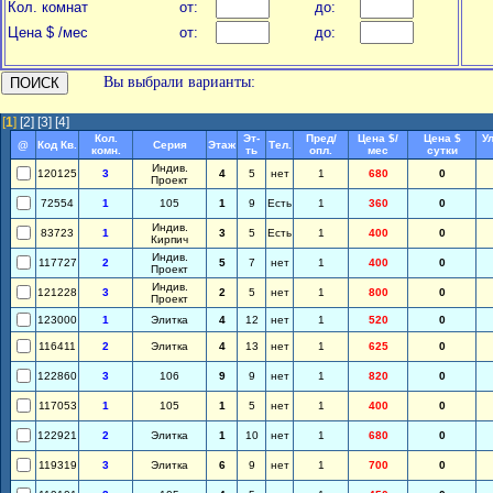
Кол. комнат
от:
до:
Цена $ /мес
от:
до:
Вы выбрали варианты:
[
1
]
[2]
[3]
[4]
Кол.
Эт-
Пред/
Цена $/
Цена $
У
@
Код Кв.
Серия
Этаж
Тел.
комн.
ть
опл.
мес
сутки
Индив.
120125
3
4
5
нет
1
680
0
Проект
72554
1
105
1
9
Есть
1
360
0
Индив.
83723
1
3
5
Есть
1
400
0
Кирпич
Индив.
117727
2
5
7
нет
1
400
0
Проект
Индив.
121228
3
2
5
нет
1
800
0
Проект
123000
1
Элитка
4
12
нет
1
520
0
116411
2
Элитка
4
13
нет
1
625
0
122860
3
106
9
9
нет
1
820
0
117053
1
105
1
5
нет
1
400
0
122921
2
Элитка
1
10
нет
1
680
0
119319
3
Элитка
6
9
нет
1
700
0