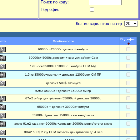
Поиск по коду:
Под офис:
Кол-во вариантов на стр.
Под офис
ото
Особенности
60000с+20000с депозит+ком\усл
30000с+ 5000с депозит + ком усл ар\нет Сем
1\08 осв 35000с+ 10000с +ком\усл СЕМ Б/Д
1.5 кв 35000с+ком усл + депозит 12000cом СМ ПР
депозит 500$ +ком\усл
-
52м2 45000с +депозит 15000с см пр
67м2 эл\пр центр\отопл 55000с + депозит 30000с
65000с + депозит 30000с+ком\усл
35000с +депозит 15000с сем конд \ есть
эл\пр 61м2 газа нет 60000с +депозит 20000с центр\отопл см\пр
90м2 500$ 2 с\у СЕМ газ\есть центр\отопл до 4 чел