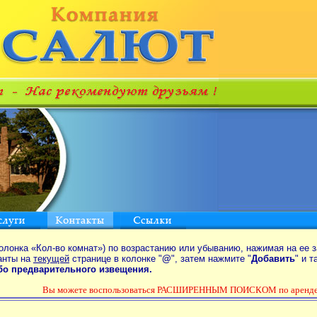
олонка «Кол-во комнат») по возрастанию или убыванию, нажимая на ее з
анты на
текущей
странице в колонке "
@
", затем нажмите "
Добавить
" и 
ибо предварительного извещения.
Вы можете воспользоваться РАСШИРЕННЫМ ПОИСКОМ по аренде к