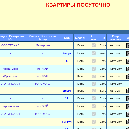
КВАРТИРЫ ПОСУТОЧНО
лица с Севера на
Улица с Востока на
Хол
Стир.
Мкр
Мебель
ТВ
Ф
Юг
Запад
-ник
машина
СОВЕТСКАЯ
Медерова
-
Есть
Есть
Автомат
-
-
Учкун
Есть
нет
Автомат
-
-
8
Есть
Есть
Автомат
Ибраимова
пр. ЧУЙ
-
Есть
Есть
Автомат
Ибраимова
пр. ЧУЙ
-
Есть
нет
Автомат
А-АТИНСКАЯ
ГОРЬКОГО
-
Есть
Есть
Автомат
-
-
Джал
Есть
Есть
Автомат
-
-
12
Есть
Есть
Автомат
Карпинского
пр. ЧУЙ
-
Есть
Есть
Автомат
А-АТИНСКАЯ
ГОРЬКОГО
-
Есть
Есть
Автомат
-
-
Тунгуч
Есть
Есть
Автомат