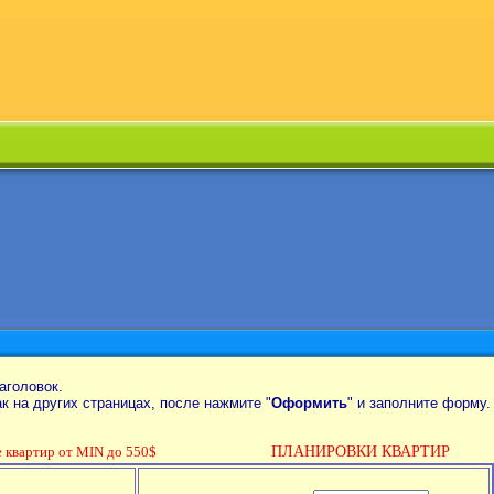
аголовок.
так на других страницах, после нажмите "
Оформить
" и заполните форму.
вартир от MIN до 550$
ПЛАНИРОВКИ КВАРТИР