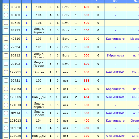
Юг
За
33986
1
104
3
4
Есть
1
400
0
-
80183
2
104
4
4
Есть
1
500
0
-
82520
1
104
2
4
Есть
1
500
0
-
Индив.
83723
1
3
5
Есть
1
400
0
-
Кирпич
49810
2
105
4
5
Есть
1
500
0
Карпинского
Моско
72554
1
105
1
9
Есть
1
360
0
-
Индив.
90212
2
4
6
Есть
1
500
0
Ибраимова
пр.
Проект
Индив.
22193
1
5
5
Есть
1
400
0
-
Проект
122921
2
Элитка
1
10
нет
1
680
0
А-АТИНСКАЯ
ГОРЬ
96721
1
105
8
9
нет
1
393
0
-
117053
1
105
1
5
нет
1
400
0
Карпинского
пр.
123005
1
Нов. Дом
5
10
нет
2
454
0
А-АТИНСКАЯ
ГОРЬ
Индив.
121313
1
3
5
нет
1
360
0
-
Кирпич
Индив.
92114
3
1
9
нет
1
560
0
А-АТИНСКАЯ
пр.
Проект
123013
1
104
5
5
нет
1
400
0
Карпинского
Огон
116028
1
104
4
5
нет
1
350
0
-
123020
1
Нов. Дом
1
9
нет
1
620
0
А-АТИНСКАЯ
ГОРЬ