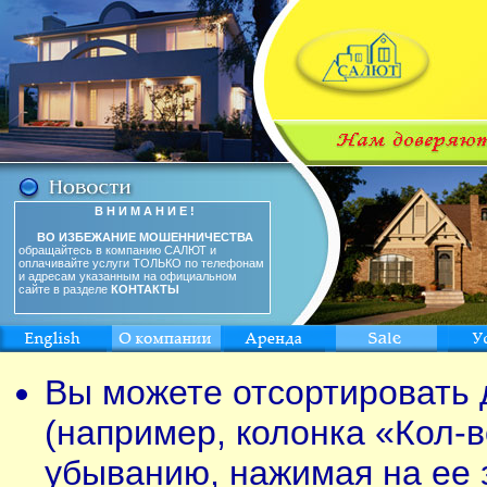
В Н И М А Н И Е !
ВО ИЗБЕЖАНИЕ МОШЕННИЧЕСТВА
обращайтесь в компанию САЛЮТ и
оплачивайте услуги ТОЛЬКО по телефонам
и адресам указанным на официальном
сайте в разделе
КОНТАКТЫ
Вы можете отсортировать 
(например, колонка «Кол-в
убыванию, нажимая на ее 