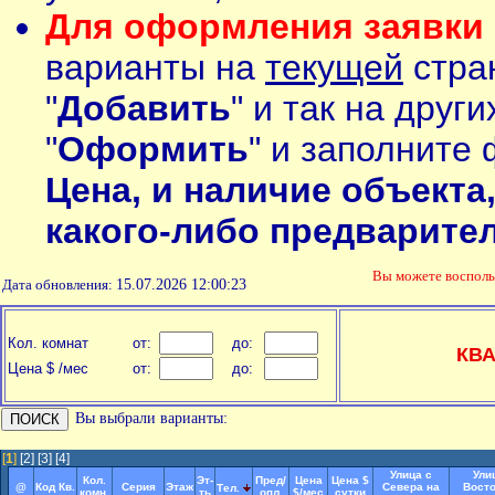
Для оформления заявки 
варианты на
текущей
стран
"
Добавить
" и так на друг
"
Оформить
" и заполните 
Цена, и наличие объекта
какого-либо предварите
Вы можете воспол
Дата обновления:
15.07.2026 12:00:23
Кол. комнат
от:
до:
КВ
Цена $ /мес
от:
до:
Вы выбрали варианты:
[
1
]
[2]
[3]
[4]
Улица с
Ули
Кол.
Эт-
Пред/
Цена
Цена $
@
Код Кв.
Серия
Этаж
Севера на
Восто
Тел.
комн.
ть
опл.
$/мес
сутки