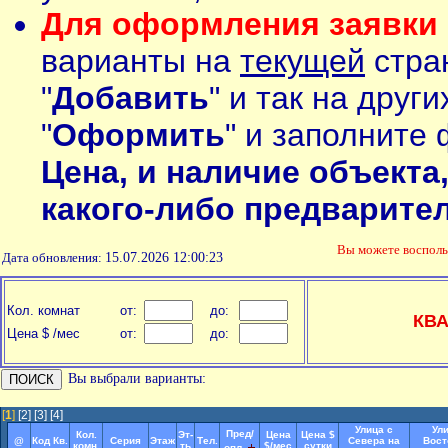
Для оформления заявки 
варианты на
текущей
стран
"
Добавить
" и так на друг
"
Оформить
" и заполните 
Цена, и наличие объекта
какого-либо предварите
Вы можете воспол
Дата обновления:
15.07.2026 12:00:23
Кол. комнат
от:
до:
КВ
Цена $ /мес
от:
до:
Вы выбрали варианты:
[
1
]
[2]
[3]
[4]
Улица с
Ул
Пред/
Кол.
Эт-
Цена
Цена $
@
Код Кв.
Серия
Этаж
Тел.
Севера на
Вост
комн.
ть
$/мес
сутки
опл.