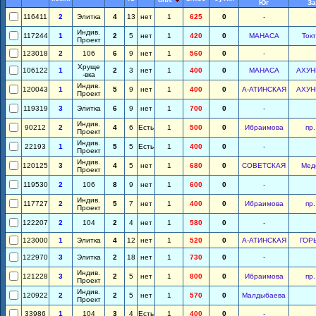
Юг
За
116411
2
Элитка
4
13
нет
1
625
0
-
Индив.
117244
1
2
5
нет
1
420
0
МАНАСА
Ток
Проект
123018
2
106
6
9
нет
1
560
0
-
Хруще
106122
1
2
3
нет
1
400
0
МАНАСА
АХУН
-вка
Индив.
120043
1
5
9
нет
1
400
0
А-АТИНСКАЯ
АХУН
Проект
119319
3
Элитка
6
9
нет
1
700
0
-
Индив.
90212
2
4
6
Есть
1
500
0
Ибраимова
пр
Проект
Индив.
22193
1
5
5
Есть
1
400
0
-
Проект
Индив.
120125
3
4
5
нет
1
680
0
СОВЕТСКАЯ
Мед
Проект
119530
2
106
8
9
нет
1
600
0
-
Индив.
117727
2
5
7
нет
1
400
0
Ибраимова
пр
Проект
122207
2
104
2
4
нет
1
580
0
-
123000
1
Элитка
4
12
нет
1
520
0
А-АТИНСКАЯ
ГОР
122970
3
Элитка
2
18
нет
1
730
0
-
Индив.
121228
3
2
5
нет
1
800
0
Ибраимова
пр
Проект
Индив.
120922
2
2
5
нет
1
570
0
Малдыбаева
Проект
33986
1
104
3
4
Есть
1
400
0
-