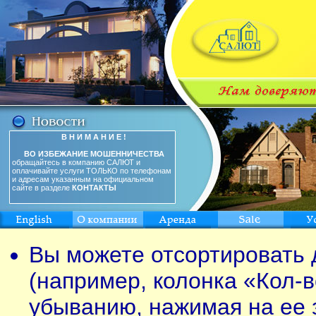
В Н И М А Н И Е !
ВО ИЗБЕЖАНИЕ МОШЕННИЧЕСТВА
обращайтесь в компанию САЛЮТ и
оплачивайте услуги ТОЛЬКО по телефонам
и адресам указанным на официальном
сайте в разделе
КОНТАКТЫ
Вы можете отсортировать 
(например, колонка «Кол-в
убыванию, нажимая на ее 