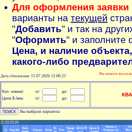
Для оформления заявки 
варианты на
текущей
стран
"
Добавить
" и так на друг
"
Оформить
" и заполните 
Цена, и наличие объекта
какого-либо предварите
Вы можете воспол
Дата обновления:
15.07.2026 12:00:23
Кол. комнат
от:
до:
КВ
Цена $ /мес
от:
до:
Вы выбрали варианты:
[
1
]
[2]
[3]
[4]
Улица с
Ул
Цена $/
Кол.
Эт-
Пред/
Цена $
@
Код Кв.
Серия
Этаж
Тел.
Севера на
Вос
комн.
ть
опл.
сутки
мес