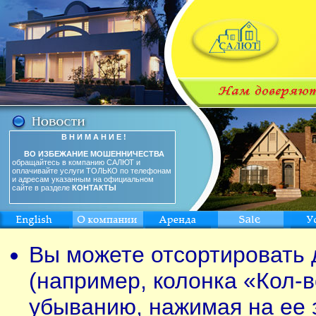
В Н И М А Н И Е !
ВО ИЗБЕЖАНИЕ МОШЕННИЧЕСТВА
обращайтесь в компанию САЛЮТ и
оплачивайте услуги ТОЛЬКО по телефонам
и адресам указанным на официальном
сайте в разделе
КОНТАКТЫ
Вы можете отсортировать 
(например, колонка «Кол-в
убыванию, нажимая на ее 