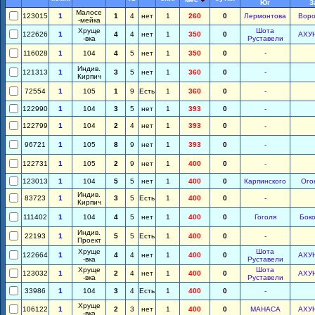
Юг
З
Малосе
123015
1
1
4
нет
1
260
0
Лермонтова
Вор
-мейка
Хруще
Шота
122626
1
4
4
нет
1
350
0
АХУ
-вка
Руставели
116028
1
104
4
5
нет
1
350
0
-
Индив.
121313
1
3
5
нет
1
360
0
-
Кирпич
72554
1
105
1
9
Есть
1
360
0
-
122990
1
104
3
5
нет
1
393
0
-
122799
1
104
2
4
нет
1
393
0
-
96721
1
105
8
9
нет
1
393
0
-
122731
1
105
2
9
нет
1
400
0
-
123013
1
104
5
5
нет
1
400
0
Карпинского
Ого
Индив.
83723
1
3
5
Есть
1
400
0
-
Кирпич
111402
1
104
4
5
нет
1
400
0
Гоголя
Бок
Индив.
22193
1
5
5
Есть
1
400
0
-
Проект
Хруще
Шота
122664
1
4
4
нет
1
400
0
АХУ
-вка
Руставели
Хруще
Шота
123032
1
2
4
нет
1
400
0
АХУ
-вка
Руставели
33986
1
104
3
4
Есть
1
400
0
-
Хруще
106122
1
2
3
нет
1
400
0
МАНАСА
АХУ
-вка