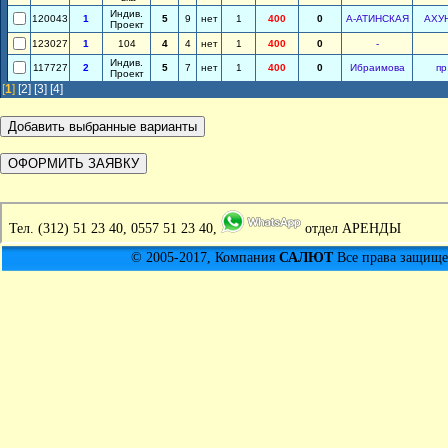
Индив.
120043
1
5
9
нет
1
400
0
А-АТИНСКАЯ
АХУ
Проект
123027
1
104
4
4
нет
1
400
0
-
Индив.
117727
2
5
7
нет
1
400
0
Ибраимова
пр
Проект
[
1
]
[2]
[3]
[4]
Тел.
(312) 51 23 40, 0557 51 23 40,
отдел АРЕНДЫ
© 2005-2017, Компания
САЛЮТ
Все права защищен