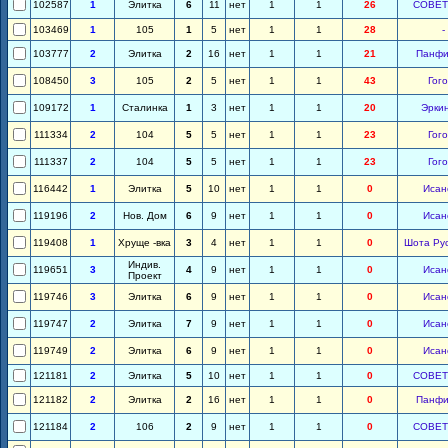
102587
1
Элитка
6
11
нет
1
1
26
СОВЕТ
103469
1
105
1
5
нет
1
1
28
-
103777
2
Элитка
2
16
нет
1
1
21
Панфи
108450
3
105
2
5
нет
1
1
43
Гог
109172
1
Сталинка
1
3
нет
1
1
20
Эрки
111334
2
104
5
5
нет
1
1
23
Гог
111337
2
104
5
5
нет
1
1
23
Гог
116442
1
Элитка
5
10
нет
1
1
0
Исан
119196
2
Нов. Дом
6
9
нет
1
1
0
Исан
119408
1
Хруще -вка
3
4
нет
1
1
0
Шота Ру
Индив.
119651
3
4
9
нет
1
1
0
Исан
Проект
119746
3
Элитка
6
9
нет
1
1
0
Исан
119747
2
Элитка
7
9
нет
1
1
0
Исан
119749
2
Элитка
6
9
нет
1
1
0
Исан
121181
2
Элитка
5
10
нет
1
1
0
СОВЕТ
121182
2
Элитка
2
16
нет
1
1
0
Панфи
121184
2
106
2
9
нет
1
1
0
СОВЕТ