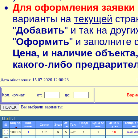
Для оформления заявки 
варианты на
текущей
стран
"
Добавить
" и так на друг
"
Оформить
" и заполните 
Цена, и наличие объекта
какого-либо предварите
Дата обновления:
15.07.2026 12:00:23
П
Вариа
Кол. комнат
от:
до:
Вы выбрали варианты:
[1]
[
2
]
[3]
Код Кв.
Кол.
Эт-
Пред/
Цена $/
Цена $
Улица с
@
Серия
Этаж
Тел.
комн.
ть
опл.
мес
сутки
на 
100809
1
105
5
5
нет
1
1
18
А-АТИ