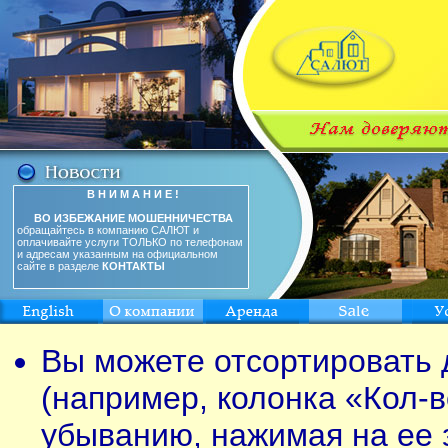
В Н И М А Н И Е !
ВО ИЗБЕЖАНИЕ МОШЕННИЧЕСТВА
обращайтесь в компанию САЛЮТ и
оплачивайте услуги ТОЛЬКО по телефонам
и адресам указанным на официальном
сайте в разделе
КОНТАКТЫ
Вы можете отсортировать 
(например, колонка «Кол-в
убыванию, нажимая на ее 