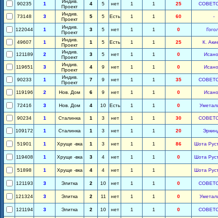
Индив.
90235
1
4
5
нет
1
1
25
СОВЕТ
Проект
Индив.
73148
3
5
5
Есть
1
1
60
-
Проект
Индив.
122044
1
3
5
нет
1
1
0
Гого
Проект
Индив.
49607
1
1
5
Есть
1
1
25
К. Аки
Проект
Индив.
121189
2
3
5
нет
1
1
0
Исано
Проект
Индив.
119651
3
4
9
нет
1
1
0
Исано
Проект
Индив.
90233
1
7
9
нет
1
1
35
СОВЕТ
Проект
119196
2
Нов. Дом
6
9
нет
1
1
0
Исано
72416
3
Нов. Дом
4
10
Есть
1
1
0
Уметал
90234
1
Сталинка
1
3
нет
1
1
30
СОВЕТ
109172
1
Сталинка
1
3
нет
1
1
20
Эркин
51901
1
Хруще -вка
1
3
нет
1
1
86
Шота Рус
119408
1
Хруще -вка
3
4
нет
1
1
0
Шота Рус
51898
1
Хруще -вка
4
4
нет
1
1
Шота Рус
121193
3
Элитка
2
10
нет
1
1
0
СОВЕТ
121324
3
Элитка
2
11
нет
1
1
0
Уметал
121194
3
Элитка
2
10
нет
1
1
0
СОВЕТ