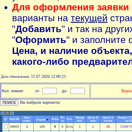
Для оформления заявки 
варианты на
текущей
стран
"
Добавить
" и так на друг
"
Оформить
" и заполните 
Цена, и наличие объекта
какого-либо предварите
Дата обновления:
15.07.2026 12:00:23
П
Вариа
Кол. комнат
от:
до:
Вы выбрали варианты:
[1]
[
2
]
[3]
Кол.
Эт-
Пред/
Цена $/
Цена $
Улица с 
@
Код Кв.
Этаж
Тел.
Серия
комн.
ть
опл.
мес
сутки
на Ю
69925
1
106
5
9
Есть
1
1
35
СОВЕТ