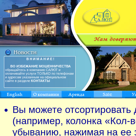
В Н И М А Н И Е !
ВО ИЗБЕЖАНИЕ МОШЕННИЧЕСТВА
обращайтесь в компанию САЛЮТ и
оплачивайте услуги ТОЛЬКО по телефонам
и адресам указанным на официальном
сайте в разделе
КОНТАКТЫ
Вы можете отсортировать 
(например, колонка «Кол-в
убыванию, нажимая на ее 