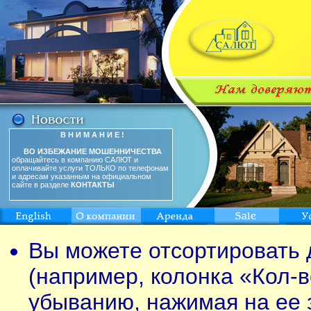
В Н И М А Н И Е !
ВО ИЗБЕЖАНИЕ МОШЕННИЧЕСТВА
обращайтесь в компанию САЛЮТ и
оплачивайте услуги ТОЛЬКО по телефонам
и адресам указанным на официальном
сайте в разделе
КОНТАКТЫ
Вы можете отсортировать 
(например, колонка «Кол-в
убыванию, нажимая на ее 