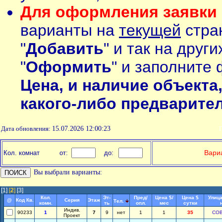
Для оформления заявки 
варианты на
текущей
стран
"
Добавить
" и так на друг
"
Оформить
" и заполните 
Цена, и наличие объекта
какого-либо предварите
Дата обновления:
15.07.2026 12:00:23
П
Вариа
Кол. комнат
от:
до:
Вы выбрали варианты:
[1]
[
2
]
[3]
Кол.
Эт-
Пред/
Цена $/
Цена $
Улица
@
Код Кв.
Серия
Этаж
Тел.
комн.
ть
опл.
мес
сутки
Индив.
90233
1
7
9
нет
1
1
35
СО
Проект