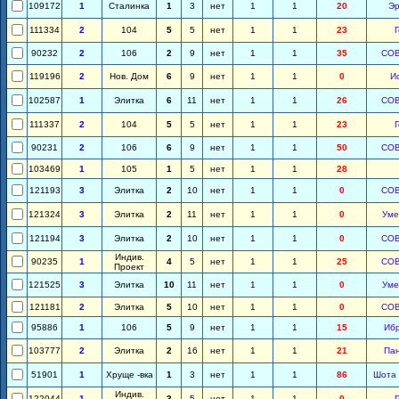
109172
1
Сталинка
1
3
нет
1
1
20
Эр
111334
2
104
5
5
нет
1
1
23
90232
2
106
2
9
нет
1
1
35
СО
119196
2
Нов. Дом
6
9
нет
1
1
0
И
102587
1
Элитка
6
11
нет
1
1
26
СО
111337
2
104
5
5
нет
1
1
23
90231
2
106
6
9
нет
1
1
50
СО
103469
1
105
1
5
нет
1
1
28
121193
3
Элитка
2
10
нет
1
1
0
СО
121324
3
Элитка
2
11
нет
1
1
0
Уме
121194
3
Элитка
2
10
нет
1
1
0
СО
Индив.
90235
1
4
5
нет
1
1
25
СО
Проект
121525
3
Элитка
10
11
нет
1
1
0
Уме
121181
2
Элитка
5
10
нет
1
1
0
СО
95886
1
106
5
9
нет
1
1
15
Иб
103777
2
Элитка
2
16
нет
1
1
21
Па
51901
1
Хруще -вка
1
3
нет
1
1
86
Шота 
Индив.
122044
1
3
5
нет
1
1
0