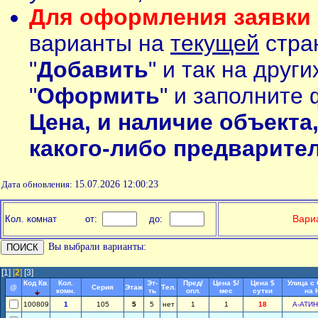
Для оформления заявки 
варианты на
текущей
стран
"
Добавить
" и так на друг
"
Оформить
" и заполните 
Цена, и наличие объекта
какого-либо предварите
Дата обновления:
15.07.2026 12:00:23
П
Вариа
Кол. комнат
от:
до:
Вы выбрали варианты:
[1]
[
2
]
[3]
Код Кв.
Кол.
Эт-
Пред/
Цена $/
Цена $
Улица с
@
Серия
Этаж
Тел.
комн.
ть
опл.
мес
сутки
на 
100809
1
105
5
5
нет
1
1
18
А-АТИ