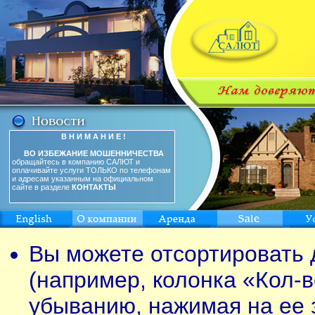
В Н И М А Н И Е !
ВО ИЗБЕЖАНИЕ МОШЕННИЧЕСТВА
обращайтесь в компанию САЛЮТ и
оплачивайте услуги ТОЛЬКО по телефонам
и адресам указанным на официальном
сайте в разделе
КОНТАКТЫ
Вы можете отсортировать 
(например, колонка «Кол-в
убыванию, нажимая на ее 