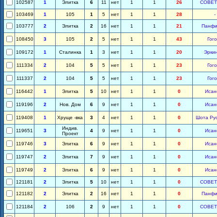
102587
1
Элитка
6
11
нет
1
1
26
СОВЕТ
103469
1
105
1
5
нет
1
1
28
-
103777
2
Элитка
2
16
нет
1
1
21
Панфи
108450
3
105
2
5
нет
1
1
43
Гог
109172
1
Сталинка
1
3
нет
1
1
20
Эрки
111334
2
104
5
5
нет
1
1
23
Гог
111337
2
104
5
5
нет
1
1
23
Гог
116442
1
Элитка
5
10
нет
1
1
0
Исан
119196
2
Нов. Дом
6
9
нет
1
1
0
Исан
119408
1
Хруще -вка
3
4
нет
1
1
0
Шота Ру
Индив.
119651
3
4
9
нет
1
1
0
Исан
Проект
119746
3
Элитка
6
9
нет
1
1
0
Исан
119747
2
Элитка
7
9
нет
1
1
0
Исан
119749
2
Элитка
6
9
нет
1
1
0
Исан
121181
2
Элитка
5
10
нет
1
1
0
СОВЕТ
121182
2
Элитка
2
16
нет
1
1
0
Панфи
121184
2
106
2
9
нет
1
1
0
СОВЕТ