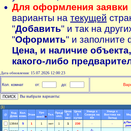
Для оформления заявки 
варианты на
текущей
стран
"
Добавить
" и так на друг
"
Оформить
" и заполните 
Цена, и наличие объекта
какого-либо предварите
Дата обновления:
15.07.2026 12:00:23
Вар
Кол. комнат
от:
до:
Вы выбрали варианты:
[
1
]
Цена
Цена
Улица с
Улица с
Уро
Код
Кол.
Пред/
@
Этаж
Тел.
$/
$
Севера на
Востока на
Мк
Дома
комн.
опл.
-вней
мес
сутки
Юг
Запад
д.Па
13844
5
1
1
нет
1
1
230
-
-
рам
А-