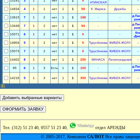
15181
3
1
1
нет
1
1
0
-
-
АТИНСКАЯ
14834
4
1
1
нет
1
1
58
К. Маркса
Дружбы
-
д.Па
13615
7
1
2
нет
1
1
188
-
-
рам
д.Па
13449
7
1
2
нет
1
1
94
-
-
рам
Ко
15071
6
1
2
нет
1
1
0
-
-
-Дж
14904
5
1
2
нет
1
1
0
Турусбекова
ЖИБЕК-ЖОЛУ
-
15073
7
1
2
нет
1
1
0
Турусбекова
ЖИБЕК-ЖОЛУ
-
14402
8
1
2
нет
1
1
250
МАНАСА
Ленинградская
-
д.Па
95
6
1
3
Есть
1
1
105
-
-
рам
14216
5
1
3
нет
1
1
350
Турусбекова
ЖИБЕК-ЖОЛУ
-
[
1
]
Тел.
(312) 51 23 40, 0557 51 23 40,
отдел АРЕНДЫ
© 2005-2017, Компания
САЛЮТ
Все права защищен