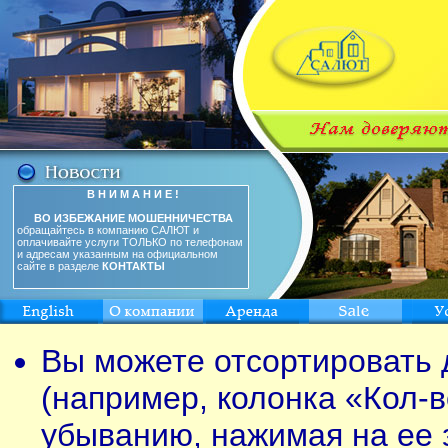
В Н И М А Н И Е !
ВО ИЗБЕЖАНИЕ МОШЕННИЧЕСТВА
обращайтесь в компанию САЛЮТ и
оплачивайте услуги ТОЛЬКО по телефонам
и адресам указанным на официальном
сайте в разделе
КОНТАКТЫ
Вы можете отсортировать 
(например, колонка «Кол-в
убыванию, нажимая на ее 