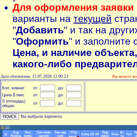
Для оформления заявки 
варианты на
текущей
стран
"
Добавить
" и так на друг
"
Оформить
" и заполните 
Цена, и наличие объекта
какого-либо предварите
Дата обновления:
15.07.2026 12:00:23
Вы можете в
Кол. комнат
от:
до:
Цена $ /мес
от:
до:
S (площадь)
от:
до:
общая
Вы выбрали варианты:
[
1
]
[2]
Отд.
Код
Кол.
Тип поме
Тип зда
Под
Эт-
П
@
Soбщ
S2
S3
Этаж
Тел.
Помещ.
комн.
-щения
-ния
офис
ть
о
вход