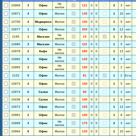
Не
10966
3
Офис
121
0
0
2
3
нет
жилое
10971
4
Офис
Жилое
130
0
0
1
10
нет
10700
4
Медицинск
Жилое
100
0
0
1
5
нет
10977
1
Офис
Жилое
200
0
0
0
12
нет
Не
2195
1
Магазин
15
0
0
1
4
Есть
жилое
10980
3
Магазин
Жилое
115
0
0
1
5
нет
Не
10978
2
Кафе
285
0
0
1
12
нет
жилое
Не
10982
5
Офис
125
0
0
0
9
нет
жилое
Не
10965
2
Офис
150
0
0
1
2
нет
жилое
2152
5
Офис
Жилое
81
0
0
1
2
Есть
10973
4
Офис
Жилое
100
0
0
1
5
нет
10974
6
Салон
Жилое
80
0
0
1
2
нет
10436
4
Салон
Жилое
100
0
0
1
9
нет
10972
3
Офис
Жилое
165
0
0
1
12
нет
10981
2
Офис
Жилое
100
0
0
1
9
нет
Не
10969
3
Офис
175
0
0
2
3
нет
жилое
10964
8
Офис
Жилое
120
0
0
1
10
нет