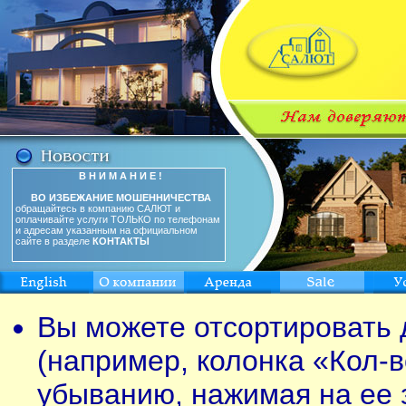
В Н И М А Н И Е !
ВО ИЗБЕЖАНИЕ МОШЕННИЧЕСТВА
обращайтесь в компанию САЛЮТ и
оплачивайте услуги ТОЛЬКО по телефонам
и адресам указанным на официальном
сайте в разделе
КОНТАКТЫ
Вы можете отсортировать 
(например, колонка «Кол-в
убыванию, нажимая на ее 