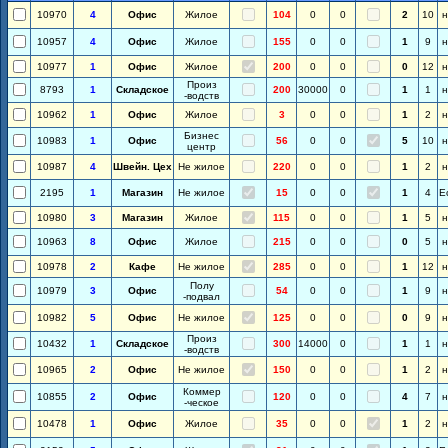
10970
4
Офис
Жилое
104
0
0
2
10
н
10957
4
Офис
Жилое
155
0
0
1
9
н
10977
1
Офис
Жилое
200
0
0
0
12
н
Произ
8793
1
Складское
200
30000
0
1
1
н
-водств
10962
1
Офис
Жилое
3
0
0
1
2
н
Бизнес
10983
1
Офис
56
0
0
5
10
н
центр
10987
4
Швейн. Цех
Не жилое
220
0
0
1
2
н
2195
1
Магазин
Не жилое
15
0
0
1
4
Е
10980
3
Магазин
Жилое
115
0
0
1
5
н
10963
8
Офис
Жилое
215
0
0
0
5
н
10978
2
Кафе
Не жилое
285
0
0
1
12
н
Полу
10979
3
Офис
54
0
0
1
9
н
-подвал
10982
5
Офис
Не жилое
125
0
0
0
9
н
Произ
10432
1
Складское
300
14000
0
1
1
н
-водств
10965
2
Офис
Не жилое
150
0
0
1
2
н
Коммер
10855
2
Офис
120
0
0
4
7
н
-ческое
10478
1
Офис
Жилое
35
0
0
1
2
н