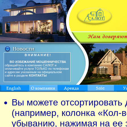
В Н И М А Н И Е !
ВО ИЗБЕЖАНИЕ МОШЕННИЧЕСТВА
обращайтесь в компанию САЛЮТ и
оплачивайте услуги ТОЛЬКО по телефонам
и адресам указанным на официальном
сайте в разделе
КОНТАКТЫ
Вы можете отсортировать 
(например, колонка «Кол-в
убыванию, нажимая на ее 