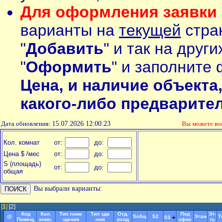
Для оформления заявки 
варианты на
текущей
стран
"
Добавить
" и так на друг
"
Оформить
" и заполните 
Цена, и наличие объекта
какого-либо предварите
Дата обновления:
15.07.2026 12:00:23
Вы можете в
Кол. комнат
от:
до:
Цена $ /мес
от:
до:
S (площадь)
от:
до:
общая
Вы выбрали варианты:
[
1
]
[2]
Код
Кол.
Тип поме
Тип зда
Отд.
Под
Эт-
@
Soбщ
S2
Этаж
Т
S3
Помещ.
комн.
-щения
-ния
вход
офис
ть