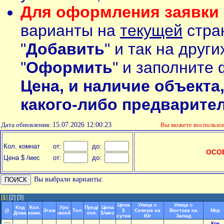
Для оформления заявки 
варианты на
текущей
стран
"
Добавить
" и так на друг
"
Оформить
" и заполните 
Цена, и наличие объекта
какого-либо предварите
Дата обновления:
15.07.2026 12:00:23
Вы можете воспольз
Кол. комнат
от:
до:
ОСО
Цена $ /мес
от:
до:
Вы выбрали варианты:
[
1
]
[2]
[3]
Цена
Улица с
Улица с
Код
Кол.
Уро
Пред/
Цена
@
Этаж
Тел.
$
Севера на
Востока на
Мкр
Дома
комн.
-вней
опл.
$/мес
сутки
Юг
Запад
Кок