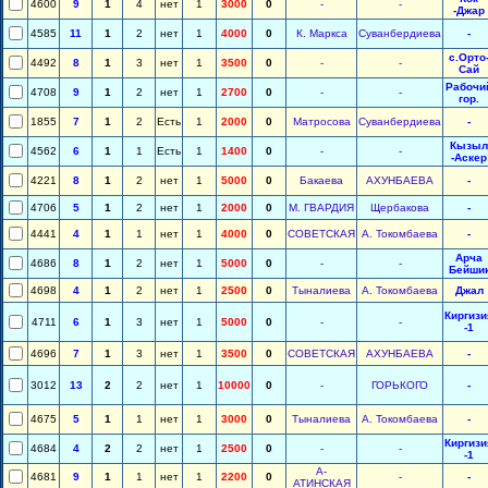
4600
9
1
4
нет
1
3000
0
-
-
-Джар
4585
11
1
2
нет
1
4000
0
К. Маркса
Суванбердиева
-
с.Орто
4492
8
1
3
нет
1
3500
0
-
-
Сай
Рабочи
4708
9
1
2
нет
1
2700
0
-
-
гор.
1855
7
1
2
Есть
1
2000
0
Матросова
Суванбердиева
-
Кызыл
4562
6
1
1
Есть
1
1400
0
-
-
-Аскер
4221
8
1
2
нет
1
5000
0
Бакаева
АХУНБАЕВА
-
4706
5
1
2
нет
1
2000
0
М. ГВАРДИЯ
Щербакова
-
4441
4
1
1
нет
1
4000
0
СОВЕТСКАЯ
А. Токомбаева
-
Арча
4686
8
1
2
нет
1
5000
0
-
-
Бейши
4698
4
1
2
нет
1
2500
0
Тыналиева
А. Токомбаева
Джал
Киргизи
4711
6
1
3
нет
1
5000
0
-
-
-1
4696
7
1
3
нет
1
3500
0
СОВЕТСКАЯ
АХУНБАЕВА
-
3012
13
2
2
нет
1
10000
0
-
ГОРЬКОГО
-
4675
5
1
1
нет
1
3000
0
Тыналиева
А. Токомбаева
-
Киргизи
4684
4
2
2
нет
1
2500
0
-
-
-1
А-
4681
9
1
1
нет
1
2200
0
-
-
АТИНСКАЯ