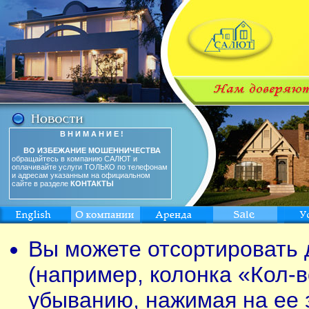
В Н И М А Н И Е !
ВО ИЗБЕЖАНИЕ МОШЕННИЧЕСТВА
обращайтесь в компанию САЛЮТ и
оплачивайте услуги ТОЛЬКО по телефонам
и адресам указанным на официальном
сайте в разделе
КОНТАКТЫ
Вы можете отсортировать 
(например, колонка «Кол-в
убыванию, нажимая на ее 