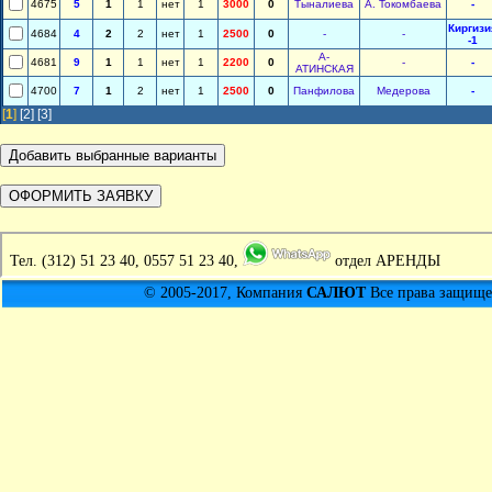
4675
5
1
1
нет
1
3000
0
Тыналиева
А. Токомбаева
-
Киргизи
4684
4
2
2
нет
1
2500
0
-
-
-1
А-
4681
9
1
1
нет
1
2200
0
-
-
АТИНСКАЯ
4700
7
1
2
нет
1
2500
0
Панфилова
Медерова
-
[
1
]
[2]
[3]
Тел.
(312) 51 23 40, 0557 51 23 40,
отдел АРЕНДЫ
© 2005-2017, Компания
САЛЮТ
Все права защищен