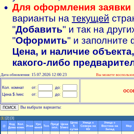
Для оформления заявки 
варианты на
текущей
стран
"
Добавить
" и так на друг
"
Оформить
" и заполните 
Цена, и наличие объекта
какого-либо предварите
Дата обновления:
15.07.2026 12:00:23
Вы можете воспольз
Кол. комнат
от:
до:
ОСО
Цена $ /мес
от:
до:
Вы выбрали варианты:
[
1
]
[2]
[3]
Цена
Улица с
Улица с
Код
Кол.
Уро
Пред/
Цена
@
Этаж
Тел.
$
Севера на
Востока на
Мкр
Дома
комн.
-вней
опл.
$/мес
сутки
Юг
Запад