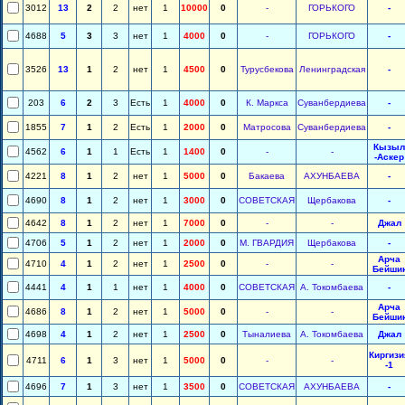
3012
13
2
2
нет
1
10000
0
-
ГОРЬКОГО
-
4688
5
3
3
нет
1
4000
0
-
ГОРЬКОГО
-
3526
13
1
2
нет
1
4500
0
Турусбекова
Ленинградская
-
203
6
2
3
Есть
1
4000
0
К. Маркса
Суванбердиева
-
1855
7
1
2
Есть
1
2000
0
Матросова
Суванбердиева
-
Кызыл
4562
6
1
1
Есть
1
1400
0
-
-
-Аскер
4221
8
1
2
нет
1
5000
0
Бакаева
АХУНБАЕВА
-
4690
8
1
2
нет
1
3000
0
СОВЕТСКАЯ
Щербакова
-
4642
8
1
2
нет
1
7000
0
-
-
Джал
4706
5
1
2
нет
1
2000
0
М. ГВАРДИЯ
Щербакова
-
Арча
4710
4
1
2
нет
1
2500
0
-
-
Бейши
4441
4
1
1
нет
1
4000
0
СОВЕТСКАЯ
А. Токомбаева
-
Арча
4686
8
1
2
нет
1
5000
0
-
-
Бейши
4698
4
1
2
нет
1
2500
0
Тыналиева
А. Токомбаева
Джал
Киргизи
4711
6
1
3
нет
1
5000
0
-
-
-1
4696
7
1
3
нет
1
3500
0
СОВЕТСКАЯ
АХУНБАЕВА
-