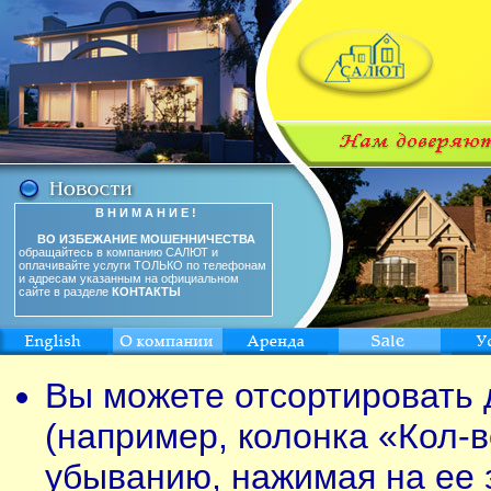
В Н И М А Н И Е !
ВО ИЗБЕЖАНИЕ МОШЕННИЧЕСТВА
обращайтесь в компанию САЛЮТ и
оплачивайте услуги ТОЛЬКО по телефонам
и адресам указанным на официальном
сайте в разделе
КОНТАКТЫ
Вы можете отсортировать 
(например, колонка «Кол-в
убыванию, нажимая на ее 