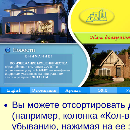
В Н И М А Н И Е !
ВО ИЗБЕЖАНИЕ МОШЕННИЧЕСТВА
обращайтесь в компанию САЛЮТ и
оплачивайте услуги ТОЛЬКО по телефонам
и адресам указанным на официальном
сайте в разделе
КОНТАКТЫ
Вы можете отсортировать 
(например, колонка «Кол-в
убыванию, нажимая на ее 