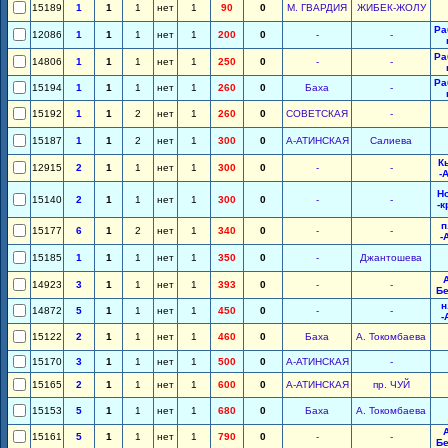
15189
1
1
1
нет
1
90
0
М. ГВАРДИЯ
ЖИБЕК-ЖОЛУ
Ра
12086
1
1
1
нет
1
200
0
-
-
Ра
14806
1
1
1
нет
1
250
0
-
-
Ра
15194
1
1
1
нет
1
260
0
Баха
-
15192
1
1
2
нет
1
260
0
СОВЕТСКАЯ
-
15187
1
1
2
нет
1
300
0
А-АТИНСКАЯ
Салиева
К
12915
2
1
1
нет
1
300
0
-
-
-
Н
15140
2
1
1
нет
1
300
0
-
-
-к
п
15177
6
1
2
нет
1
340
0
-
-
-
15185
1
1
1
нет
1
350
0
-
Джантошева
14923
3
1
1
нет
1
393
0
-
-
Б
н
14872
5
1
1
нет
1
450
0
-
-
-
15122
2
1
1
нет
1
460
0
Баха
А. Токомбаева
15170
3
1
1
нет
1
500
0
А-АТИНСКАЯ
-
15165
2
1
1
нет
1
600
0
А-АТИНСКАЯ
пр. ЧУЙ
15153
5
1
1
нет
1
680
0
Баха
А. Токомбаева
15161
5
1
1
нет
1
790
0
-
-
Б