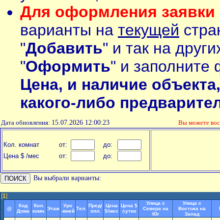
Для оформления заявки 
варианты на
текущей
стран
"
Добавить
" и так на друг
"
Оформить
" и заполните 
Цена, и наличие объекта
какого-либо предварите
Дата обновления:
15.07.2026 12:00:23
Вы можете во
Кол. комнат
от:
до:
Цена $ /мес
от:
до:
Вы выбрали варианты:
[
1
]
Улица с
Улица с
Код
Кол.
Уро
Пред/
Цена
Цена $
@
Этаж
Тел.
Севера на
Востока на
Дома
комн.
-вней
опл.
$/мес
сутки
Юг
Запад