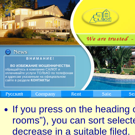
В Н И М А Н И Е !
ВО ИЗБЕЖАНИЕ МОШЕННИЧЕСТВА
обращайтесь в компанию САЛЮТ и
оплачивайте услуги ТОЛЬКО по телефонам
и адресам указанным на официальном
сайте в разделе
КОНТАКТЫ
If you press on the heading o
rooms”), you can sort select
decrease in a suitable filed.