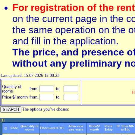
For registration of the ren
on the current page in the c
the same operation on the ot
and fill in the application.
The price, and presence o
without any preliminary no
Last updated:
15.07.2026 12:00:23
Quantity of
from:
to:
rooms
H
Price $/ month
from:
to:
The options you’ve chosen:
[
1
]
Quan -tity of
Adva -nce
Price$/
Price
St. from Nth.
@
Code
Floor
Levels
Tel.
rooms
pay -ment
month
$/day
to Sth.