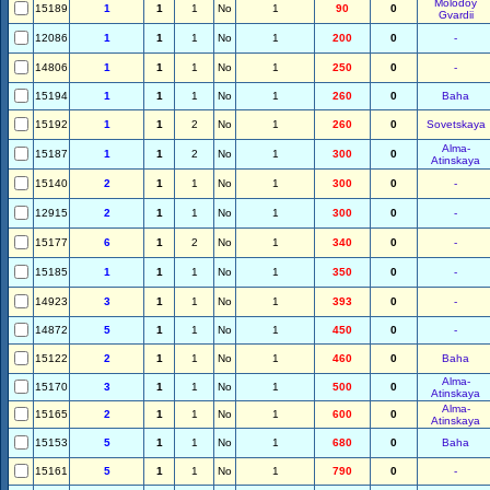
Molodoy
15189
1
1
1
No
1
90
0
Gvardii
12086
1
1
1
No
1
200
0
-
14806
1
1
1
No
1
250
0
-
15194
1
1
1
No
1
260
0
Baha
15192
1
1
2
No
1
260
0
Sovetskaya
Alma-
15187
1
1
2
No
1
300
0
Atinskaya
15140
2
1
1
No
1
300
0
-
12915
2
1
1
No
1
300
0
-
15177
6
1
2
No
1
340
0
-
15185
1
1
1
No
1
350
0
-
14923
3
1
1
No
1
393
0
-
14872
5
1
1
No
1
450
0
-
15122
2
1
1
No
1
460
0
Baha
Alma-
15170
3
1
1
No
1
500
0
Atinskaya
Alma-
15165
2
1
1
No
1
600
0
Atinskaya
15153
5
1
1
No
1
680
0
Baha
15161
5
1
1
No
1
790
0
-