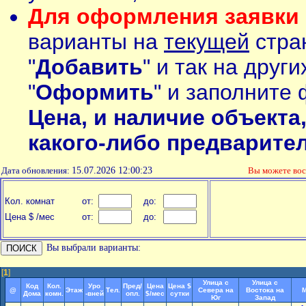
Для оформления заявки 
варианты на
текущей
стран
"
Добавить
" и так на друг
"
Оформить
" и заполните 
Цена, и наличие объекта
какого-либо предварите
Дата обновления:
15.07.2026 12:00:23
Вы можете во
Кол. комнат
от:
до:
Цена $ /мес
от:
до:
Вы выбрали варианты:
[
1
]
Улица с
Улица с
Код
Кол.
Уро
Пред/
Цена
Цена $
@
Этаж
Тел.
Севера на
Востока на
М
Дома
комн.
-вней
опл.
$/мес
сутки
Юг
Запад