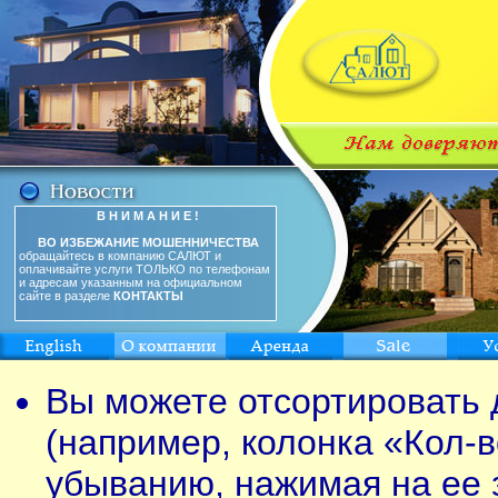
В Н И М А Н И Е !
ВО ИЗБЕЖАНИЕ МОШЕННИЧЕСТВА
обращайтесь в компанию САЛЮТ и
оплачивайте услуги ТОЛЬКО по телефонам
и адресам указанным на официальном
сайте в разделе
КОНТАКТЫ
Вы можете отсортировать 
(например, колонка «Кол-в
убыванию, нажимая на ее 