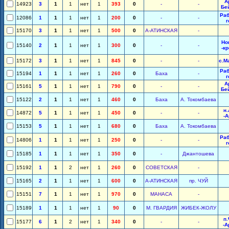
А
14923
3
1
1
нет
1
393
0
-
-
Бе
Раб
12086
1
1
1
нет
1
200
0
-
-
г
15170
3
1
1
нет
1
500
0
А-АТИНСКАЯ
-
Но
15140
2
1
1
нет
1
300
0
-
-
-к
15172
3
1
1
нет
1
845
0
-
-
с.М
Раб
15194
1
1
1
нет
1
260
0
Баха
-
г
А
15161
5
1
1
нет
1
790
0
-
-
Бе
15122
2
1
1
нет
1
460
0
Баха
А. Токомбаева
н
14872
5
1
1
нет
1
450
0
-
-
-
15153
5
1
1
нет
1
680
0
Баха
А. Токомбаева
Раб
14806
1
1
1
нет
1
250
0
-
-
г
15185
1
1
1
нет
1
350
0
-
Джантошева
15192
1
1
2
нет
1
260
0
СОВЕТСКАЯ
-
15165
2
1
1
нет
1
600
0
А-АТИНСКАЯ
пр. ЧУЙ
15151
7
1
1
нет
1
970
0
МАНАСА
-
15189
1
1
1
нет
1
90
0
М. ГВАРДИЯ
ЖИБЕК-ЖОЛУ
п
15177
6
1
2
нет
1
340
0
-
-
-А