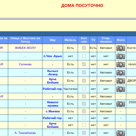
ДОМА ПОСУТОЧНО
ра на
Улица с Востока на
Хол
Стир.
Мкр
Мебель
TV
Фото
Запад
-ник
машина
ИЯ
ЖИБЕК-ЖОЛУ
-
Есть
Есть
Автомат
Хосте
-
п.Чон -Арык
нет
нет
нет
АЯ
Салиева
-
Есть
нет
нет
тёпл
Кызыл
-
Есть
нет
Автомат
-Аскер
Арча
-
Есть
нет
Автомат
ДВОР 
Бейшик
-
Рабочий гор.
Частично
нет
нет
АЯ
-
-
Есть
нет
Автомат
-
Новопо
2500
-
Есть
нет
Автомат
-кровка
-
с.Маевка
Есть
нет
Автомат
-
-
Рабочий гор.
нет
нет
нет
-
Арча
-
нет
нет
нет
-
Бейшик
А. Токомбаева
-
Есть
нет
нет