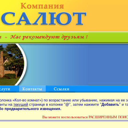
олонка «Кол-во комнат») по возрастанию или убыванию, нажимая на ее з
анты на
текущей
странице в колонке "
@
", затем нажмите "
Добавить
" и 
ибо предварительного извещения.
Вы можете воспользоваться РАСШИРЕННЫМ ПОИСК