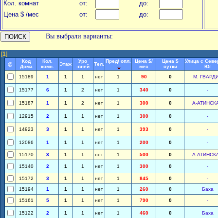
Кол. комнат
от:
до:
Цена $ /мес
от:
до:
Вы выбрали варианты:
[
1
]
Код
Кол.
Уро
Пред/ опл.
Цена $/
Цена $
Улица с Севе
@
Этаж
Тел.
Дома
комн.
-вней
мес
сутки
Юг
15189
1
1
1
нет
1
90
0
М. ГВАРД
15177
6
1
2
нет
1
340
0
-
15187
1
1
2
нет
1
300
0
А-АТИНСК
12915
2
1
1
нет
1
300
0
-
14923
3
1
1
нет
1
393
0
-
12086
1
1
1
нет
1
200
0
-
15170
3
1
1
нет
1
500
0
А-АТИНСК
15140
2
1
1
нет
1
300
0
-
15172
3
1
1
нет
1
845
0
-
15194
1
1
1
нет
1
260
0
Баха
15161
5
1
1
нет
1
790
0
-
15122
2
1
1
нет
1
460
0
Баха