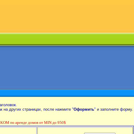
аголовок.
так на других страницах, после нажмите "
Оформить
" и заполните форму.
ОМ по аренде домов от MIN до 950$