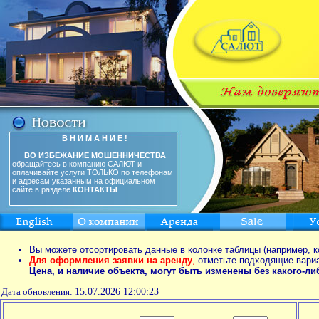
В Н И М А Н И Е !
ВО ИЗБЕЖАНИЕ МОШЕННИЧЕСТВА
обращайтесь в компанию САЛЮТ и
оплачивайте услуги ТОЛЬКО по телефонам
и адресам указанным на официальном
сайте в разделе
КОНТАКТЫ
Вы можете отсортировать данные в колонке таблицы (например, к
Для оформления заявки на аренду
,
отметьте подходящие вари
Цена, и наличие объекта, могут быть изменены без какого-л
Дата обновления:
15.07.2026 12:00:23