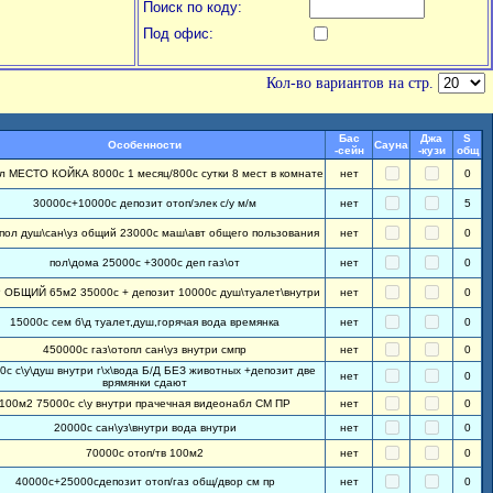
Поиск по коду:
Под офис:
Кол-во вариантов на стр.
Бас
Джа
S
Особенности
Сауна
-сейн
-кузи
общ
л МЕСТО КОЙКА 8000с 1 месяц/800с сутки 8 мест в комнате
нет
0
30000с+10000с депозит отоп/элек с/у м/м
нет
5
\пол душ\сан\уз общий 23000с маш\авт общего пользования
нет
0
пол\дома 25000с +3000с деп газ\от
нет
0
ОБЩИЙ 65м2 35000с + депозит 10000с душ\туалет\внутри
нет
0
15000с сем б\д туалет,душ,горячая вода времянка
нет
0
450000с газ\отопл сан\уз внутри смпр
нет
0
0с с\у\душ внутри г\х\вода Б/Д БЕЗ животных +депозит две
нет
0
врямянки сдают
100м2 75000с с\у внутри прачечная видеонабл СМ ПР
нет
0
20000с сан\уз\внутри вода внутри
нет
0
70000с отоп/тв 100м2
нет
0
40000с+25000сдепозит отоп/газ общ/двор см пр
нет
0