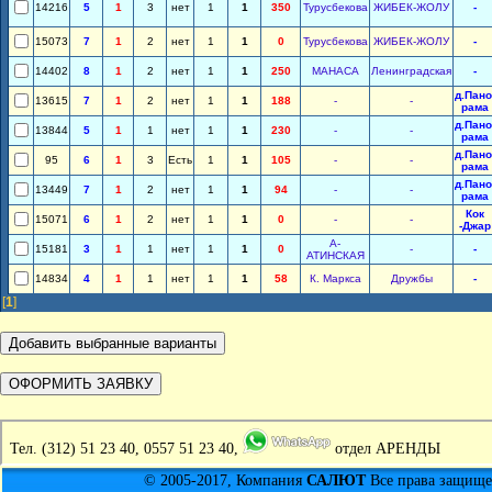
14216
5
1
3
нет
1
1
350
Турусбекова
ЖИБЕК-ЖОЛУ
-
15073
7
1
2
нет
1
1
0
Турусбекова
ЖИБЕК-ЖОЛУ
-
14402
8
1
2
нет
1
1
250
МАНАСА
Ленинградская
-
д.Пано
13615
7
1
2
нет
1
1
188
-
-
рама
д.Пано
13844
5
1
1
нет
1
1
230
-
-
рама
д.Пано
95
6
1
3
Есть
1
1
105
-
-
рама
д.Пано
13449
7
1
2
нет
1
1
94
-
-
рама
Кок
15071
6
1
2
нет
1
1
0
-
-
-Джар
А-
15181
3
1
1
нет
1
1
0
-
-
АТИНСКАЯ
14834
4
1
1
нет
1
1
58
К. Маркса
Дружбы
-
[
1
]
Тел.
(312) 51 23 40, 0557 51 23 40,
отдел АРЕНДЫ
© 2005-2017, Компания
САЛЮТ
Все права защищен