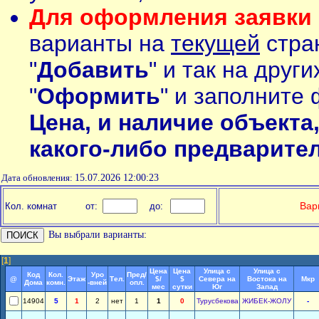
Для оформления заявки 
варианты на
текущей
стран
"
Добавить
" и так на друг
"
Оформить
" и заполните 
Цена, и наличие объекта
какого-либо предварите
Дата обновления:
15.07.2026 12:00:23
Вар
Кол. комнат
от:
до:
Вы выбрали варианты:
[
1
]
Цена
Цена
Улица с
Улица с
Код
Кол.
Уро
Пред/
@
Этаж
Тел.
$/
$
Севера на
Востока на
Мкр
Дома
комн.
-вней
опл.
мес
сутки
Юг
Запад
14904
5
1
2
нет
1
1
0
Турусбекова
ЖИБЕК-ЖОЛУ
-