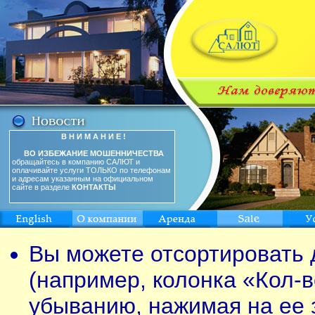
В Н И М А Н И Е !
ВО ИЗБЕЖАНИЕ МОШЕННИЧЕСТВА
обращайтесь в компанию САЛЮТ и
оплачивайте услуги ТОЛЬКО по телефонам
и адресам указанным на официальном
сайте в разделе
КОНТАКТЫ
Вы можете отсортировать 
(например, колонка «Кол-в
убыванию, нажимая на ее 