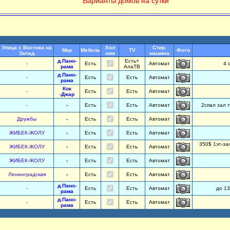
Варианты домов на сутки
Улица с Востока на
Хол
Стир.
Мкр
Мебель
TV
Фото
Запад
-ник
машина
д.Пано-
Есть+
-
Есть
Автомат
4 
рама
АлаТВ
д.Пано-
-
Есть
Есть
Автомат
рама
Кок
-
Есть
Есть
Автомат
-Джар
-
-
Есть
Есть
Автомат
2спал зал 
Дружбы
-
Есть
Есть
Автомат
ЖИБЕК-ЖОЛУ
-
Есть
Есть
Автомат
350$ 1эт-зал
ЖИБЕК-ЖОЛУ
-
Есть
Есть
Автомат
ЖИБЕК-ЖОЛУ
-
Есть
Есть
Автомат
Ленинградская
-
Есть
Есть
Автомат
д.Пано-
-
Есть
Есть
Автомат
до 13
рама
д.Пано-
-
Есть
Есть
Автомат
рама