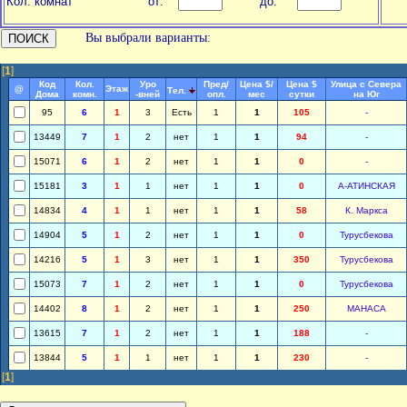
Кол. комнат
от:
до:
Вы выбрали варианты:
[
1
]
Код
Кол.
Уро
Пред/
Цена $/
Цена $
Улица с Севера
@
Этаж
Тел.
Дома
комн.
-вней
опл.
мес
сутки
на Юг
95
6
1
3
Есть
1
1
105
-
13449
7
1
2
нет
1
1
94
-
15071
6
1
2
нет
1
1
0
-
15181
3
1
1
нет
1
1
0
А-АТИНСКАЯ
14834
4
1
1
нет
1
1
58
К. Маркса
14904
5
1
2
нет
1
1
0
Турусбекова
14216
5
1
3
нет
1
1
350
Турусбекова
15073
7
1
2
нет
1
1
0
Турусбекова
14402
8
1
2
нет
1
1
250
МАНАСА
13615
7
1
2
нет
1
1
188
-
13844
5
1
1
нет
1
1
230
-
[
1
]