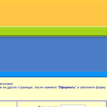
аголовок.
так на других страницах, после нажмите "
Оформить
" и заполните форму.
в до 950$