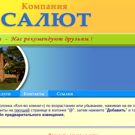
олонка «Кол-во комнат») по возрастанию или убыванию, нажимая на ее з
анты на
текущей
странице в колонке "
@
", затем нажмите "
Добавить
" и 
ибо предварительного извещения.
ПОИСК по аренде домо