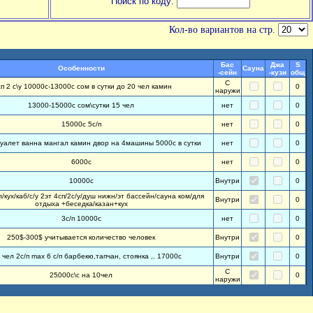
Поиск по коду:
Кол-во вариантов на стр.
Бас
Джа
S
Особенности
Сауна
-сейн
-кузи
общ
С
сп 2 с\у 10000с-13000с сом в сутки до 20 чел камин
0
наружи
13000-15000с сом\сутки 15 чел
нет
0
15000с 5с/п
нет
0
туалет ванна мангал камин двор на 4машины 5000с в сутки
нет
0
6000с
нет
0
10000с
Внутри
0
/кух/каб/с/у 2эт 4сп/2с/у/душ нижн/эт бассейн/сауна ком/для
Внутри
0
отдыха +беседка/казан+кух
3с/п 10000с
нет
0
250$-300$ учитывается количество человек
Внутри
0
 чел 2с/п max 6 с/п барбекю,тапчан, стоянка ,. 17000с
Внутри
0
С
25000с\с на 10чел
0
наружи